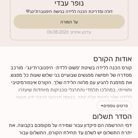
נופר עבדי
דולה ומדריכת הכנה ללידה בגישת היפנוברת'ינג💜
על המורה
עדכון אחרון
:
06.08.2026
אודות הקורס
קורס הכנה ללידה בשיטת 'פשוט ללדת- היפנוברת'ינג'- מורכב
מסדרה של חמישה מפגשים שבועיים בני שלוש שעות כל מפגש.
את מוזמנת להגיע עם מלווה הלידה שלך. הקורס אינפורמיטיבי
וחווייתי, במהלכו תלמדי ותתרגלי טכניקות מיוחדות שיעזרו
ללידה שלך להיות קלה יותר. בנוסף תרכשי הרבה ידע מעשי
וטיפים לתקופת ההריון והלידה. תינתן לך ההזדמנות לעבור
פרטים נוספים
תהליך מהנה של הבאת מודעות עצמית לגוף ולנפש שלך, תגלי
הסדר תשלום
כמה הם מושפעים אחד מהשני, וכמה הם יכולים לתרום ולתמוך
דמי ההרשמה הם פיקדון עבור שמירה על מקומכם בקבוצה. את
בלידה עדינה כאשר לומדים להרפות אותם. את ומלווה הלידה
יתרת התשלום יש לשלם עד תחילת הקורס, התשלום עבור
שלך תרכשו ידע ותפתחו כישורי תקשורת אחד עם השנייה, עם