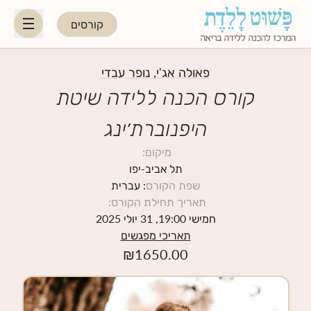
קורסים
HE
EN
פאולה אג'י, נופר עבדי
קורס הכנה ללידה שיטת
היפנוברת׳ינג
היפנוברת׳ינג
מיקום
:
לקראת ההורות
תל אביב-יפו
שפת הקורס
: עברית
תאריך תחילת הקורס
:
נשות מקצוע
חמישי 19:00, 31 יולי 2025
תאריכי מפגשים
תאריכי קורסים קרובים
₪
1650.00
בלוג