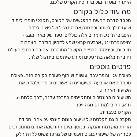
היתרה מוסדר מול מדריכת הקורס שלכם.
התינוק.ת שלכם ועם הצוות הרפואי.
מה עוד כלול בקורס
לחצי
כאן
לקרוא עוד על תוכן הקורס
לחצי
כאן
למצוא מידע על החזרי ביטוח
מלבד סדרת חמשת המפגשים של הקורס, תקבלי חומרי לימוד
שיעזרו לך לשמר ולתחזק את התרגול של פשוט ללדת-
היפנוברת'ינג. חומרים אלה כוללים: ספר של מארי מונגן-
'היפנוברת'ינג', ארבעה קבצי שמע לדמיון מודרך והצהרות
חיוביות, וביניהם 'הרפיית הקשת' המוכרת ואהובה ברחבי העולם.
וחוברת מלאה בתרגילים ומידע שיתמכו בתרגול שלך.
פרטים נוספים
פאולה אג'י ונופר עבדי עושות שיתוף פעולה בקורס הזה. פאולה
מלמדת את ארבעה השיעורים הראשונים ונופר מלמדת את
השיעורים פרונטלים ומתקיימים במרכז עדנה, דרך סלמה 6,
מקבלים גם הקלטה של שיעור בונוס חינמי על אחרי הלידה,
הורות מוקדמת והנקה. בנוסף מיום ההרשמה אתן.ם מוזמנות.ים
לסדרה של שיעורי בונוס חינמיים של מרכז פשוט ללדת חלק