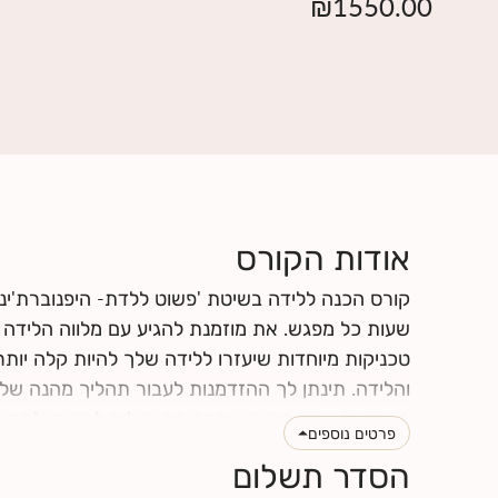
₪
1550.00
אודות הקורס
קורס הכנה ללידה בשיטת 'פשוט ללדת- היפנוברת'ינ
שעות כל מפגש. את מוזמנת להגיע עם מלווה הלידה של
טכניקות מיוחדות שיעזרו ללידה שלך להיות קלה יותר
והלידה. תינתן לך ההזדמנות לעבור תהליך מהנה של
מושפעים אחד מהשני, וכמה הם יכולים לתרום ולתמוך
פרטים נוספים
הלידה שלך תרכשו ידע ותפתחו כישורי תקשורת אחד 
הסדר תשלום
לחצי
כאן
לקרוא עוד על תוכן הקורס