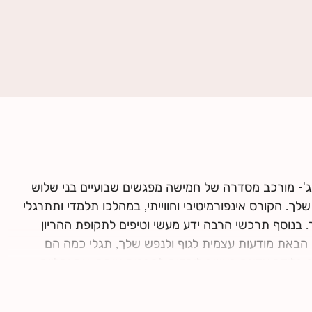
ג'- מורכב מסדרה של חמישה מפגשים שבועיים בני שלוש
ך. הקורס אינפורמיטיבי וחווייתי, במהלכו תלמדי ותתרגלי
. בנוסף תרכשי הרבה ידע מעשי וטיפים לתקופת ההריון
 הבאת מודעות עצמית לגוף ולנפש שלך, תגלי כמה הם
 בלידה עדינה כאשר לומדים להרפות אותם. את ומלווה
עם השנייה, עם התינוק.ת שלכם ועם הצוות הרפואי.