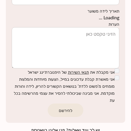
תאריך לידה משוער
Loading ...
הערות
אני מקבלת את
תנאי השירות
של היפנוברת׳ינג ישראל
אני מאשרת קבלת עדכונים במייל, הצעות מיוחדות והמלצות
מומחים מ'פשוט ללדת' בנושאים הקשורים להריון, לידה והורות
מוקדמת. אני מבינה שביכולתי להסיר את עצמי מהרשימה בכל
עת
להירשם
יש לך עוד שאלות? פני אלינו בוואטספ