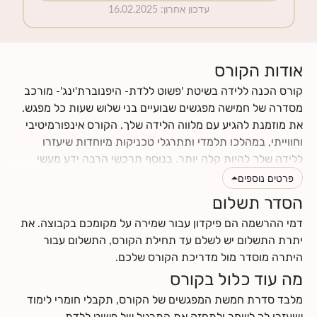
עדכון אחרון
:
16.02.2025
אודות הקורס
קורס הכנה ללידה בשיטת 'פשוט ללדת- היפנוברת'ינג'- מורכב
מסדרה של חמישה מפגשים שבועיים בני שלוש שעות כל מפגש.
את מוזמנת להגיע עם מלווה הלידה שלך. הקורס אינפורמיטיבי
וחווייתי, במהלכו תלמדי ותתרגלי טכניקות מיוחדות שיעזרו
ללידה שלך להיות קלה יותר. בנוסף תרכשי הרבה ידע מעשי
וטיפים לתקופת ההריון והלידה. תינתן לך ההזדמנות לעבור
פרטים נוספים
תהליך מהנה של הבאת מודעות עצמית לגוף ולנפש שלך, תגלי
הסדר תשלום
כמה הם מושפעים אחד מהשני, וכמה הם יכולים לתרום ולתמוך
דמי ההרשמה הם פיקדון עבור שמירה על מקומכם בקבוצה. את
בלידה עדינה כאשר לומדים להרפות אותם. את ומלווה הלידה
יתרת התשלום יש לשלם עד תחילת הקורס, התשלום עבור
שלך תרכשו ידע ותפתחו כישורי תקשורת אחד עם השנייה, עם
היתרה מוסדר מול מדריכת הקורס שלכם.
התינוק.ת שלכם ועם הצוות הרפואי.
מה עוד כלול בקורס
לחצי
כאן
לקרוא עוד על תוכן הקורס
לחצי
כאן
למצוא מידע על החזרי ביטוח
מלבד סדרת חמשת המפגשים של הקורס, תקבלי חומרי לימוד
שיעזרו לך לשמר ולתחזק את התרגול של פשוט ללדת-