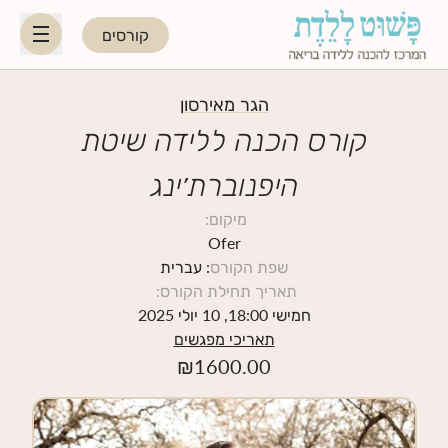
קורסים
HE
EN
הגר מאירסון
קורס הכנה ללידה שיטת
היפנוברת׳ינג
היפנוברת׳ינג
מיקום
:
לקראת ההורות
Ofer
שפת הקורס
: עברית
תאריך תחילת הקורס
:
נשות מקצוע
חמישי 18:00, 10 יולי 2025
תאריכי מפגשים
תאריכי קורסים קרובים
₪
1600.00
בלוג