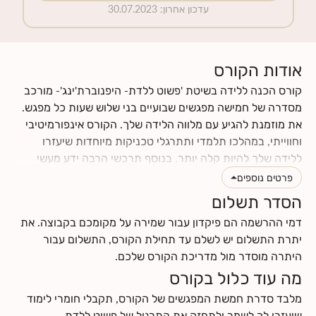
עדכון אחרון
:
30.07.2023
אודות הקורס
קורס הכנה ללידה בשיטת 'פשוט ללדת- היפנוברת'ינג'- מורכב
מסדרה של חמישה מפגשים שבועיים בני שלוש שעות כל מפגש.
את מוזמנת להגיע עם מלווה הלידה שלך. הקורס אינפורמיטיבי
וחווייתי, במהלכו תלמדי ותתרגלי טכניקות מיוחדות שיעזרו
ללידה שלך להיות קלה יותר. בנוסף תרכשי הרבה ידע מעשי
וטיפים לתקופת ההריון והלידה. תינתן לך ההזדמנות לעבור
פרטים נוספים
תהליך מהנה של הבאת מודעות עצמית לגוף ולנפש שלך, תגלי
הסדר תשלום
כמה הם מושפעים אחד מהשני, וכמה הם יכולים לתרום ולתמוך
דמי ההרשמה הם פיקדון עבור שמירה על מקומכם בקבוצה. את
בלידה עדינה כאשר לומדים להרפות אותם. את ומלווה הלידה
יתרת התשלום יש לשלם עד תחילת הקורס, התשלום עבור
שלך תרכשו ידע ותפתחו כישורי תקשורת אחד עם השנייה, עם
היתרה מוסדר מול מדריכת הקורס שלכם.
התינוק.ת שלכם ועם הצוות הרפואי.
מה עוד כלול בקורס
לחצי
כאן
לקרוא עוד על תוכן הקורס
לחצי
כאן
למצוא מידע על החזרי ביטוח
מלבד סדרת חמשת המפגשים של הקורס, תקבלי חומרי לימוד
שיעזרו לך לשמר ולתחזק את התרגול של פשוט ללדת-