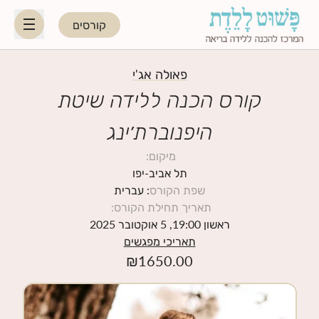
קורסים
HE
EN
פאולה אג'י
קורס הכנה ללידה שיטת
היפנוברת׳ינג
היפנוברת׳ינג
מיקום
:
לקראת ההורות
תל אביב-יפו
שפת הקורס
: עברית
תאריך תחילת הקורס
:
נשות מקצוע
ראשון 19:00, 5 אוקטובר 2025
תאריכי מפגשים
תאריכי קורסים קרובים
₪
1650.00
בלוג