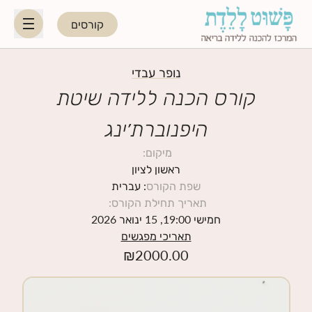
קורסים
HE
EN
נופר עבדי
קורס הכנה ללידה שיטת
היפנוברת׳ינג
היפנוברת׳ינג
מיקום
:
לקראת ההורות
ראשון לציון
שפת הקורס
: עברית
תאריך תחילת הקורס
:
נשות מקצוע
חמישי 19:00, 15 ינואר 2026
תאריכי מפגשים
תאריכי קורסים קרובים
₪
2000.00
בלוג