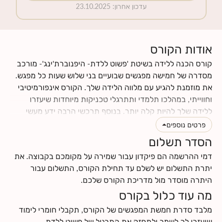
עדכון אחרון
:
23.10.2025
אודות הקורס
קורס הכנה ללידה בשיטת 'פשוט ללדת- היפנוברת'ינג'- מורכב
מסדרה של חמישה מפגשים שבועיים בני שלוש שעות כל מפגש.
את מוזמנת להגיע עם מלווה הלידה שלך. הקורס אינפורמיטיבי
וחווייתי, במהלכו תלמדי ותתרגלי טכניקות מיוחדות שיעזרו
ללידה שלך להיות קלה יותר. בנוסף תרכשי הרבה ידע מעשי
וטיפים לתקופת ההריון והלידה. תינתן לך ההזדמנות לעבור
פרטים נוספים
תהליך מהנה של הבאת מודעות עצמית לגוף ולנפש שלך, תגלי
הסדר תשלום
כמה הם מושפעים אחד מהשני, וכמה הם יכולים לתרום ולתמוך
דמי ההרשמה הם פיקדון עבור שמירה על מקומכם בקבוצה. את
בלידה עדינה כאשר לומדים להרפות אותם. את ומלווה הלידה
יתרת התשלום יש לשלם עד תחילת הקורס, התשלום עבור
שלך תרכשו ידע ותפתחו כישורי תקשורת אחד עם השנייה, עם
היתרה מוסדר מול מדריכת הקורס שלכם.
התינוק.ת שלכם ועם הצוות הרפואי.
מה עוד כלול בקורס
לחצי
כאן
לקרוא עוד על תוכן הקורס
לחצי
כאן
למצוא מידע על החזרי ביטוח
מלבד סדרת חמשת המפגשים של הקורס, תקבלי חומרי לימוד
שיעזרו לך לשמר ולתחזק את התרגול של פשוט ללדת-