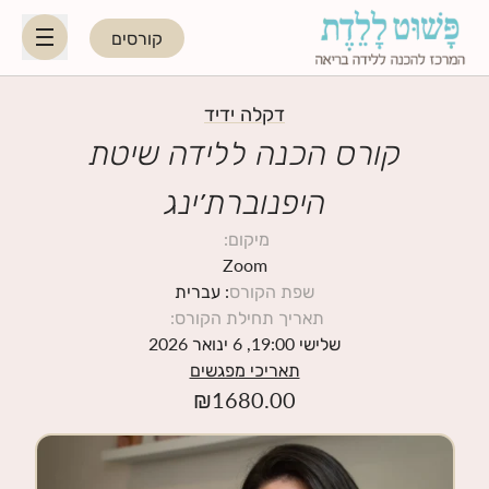
קורסים
HE
EN
דקלה ידיד
קורס הכנה ללידה שיטת
היפנוברת׳ינג
היפנוברת׳ינג
מיקום
:
לקראת ההורות
Zoom
שפת הקורס
: עברית
תאריך תחילת הקורס
:
נשות מקצוע
שלישי 19:00, 6 ינואר 2026
תאריכי מפגשים
תאריכי קורסים קרובים
₪
1680.00
בלוג