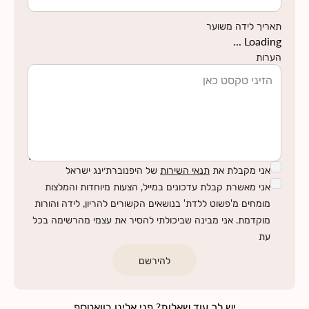
תאריך לידה משוער
Loading ...
הערות
אני מקבלת את
תנאי השירות
של היפנוברת׳ינג ישראל
אני מאשרת קבלת עדכונים במייל, הצעות מיוחדות והמלצות
מומחים מ'פשוט ללדת' בנושאים הקשורים להריון, לידה והורות
מוקדמת. אני מבינה שביכולתי להסיר את עצמי מהרשימה בכל
עת
להירשם
יש לך עוד שאלות? פני אלינו בוואטספ