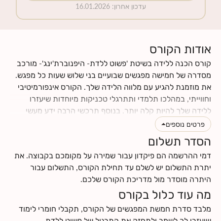
עדכון אחרון
:
16.01.2026
אודות הקורס
קורס הכנה ללידה בשיטת 'פשוט ללדת- היפנוברת'ינג'- מורכב
מסדרה של חמישה מפגשים שבועיים בני שלוש שעות כל מפגש.
את מוזמנת להגיע עם מלווה הלידה שלך. הקורס אינפורמיטיבי
וחווייתי, במהלכו תלמדי ותתרגלי טכניקות מיוחדות שיעזרו
ללידה שלך להיות קלה יותר. בנוסף תרכשי הרבה ידע מעשי
וטיפים לתקופת ההריון והלידה. תינתן לך ההזדמנות לעבור
פרטים נוספים
תהליך מהנה של הבאת מודעות עצמית לגוף ולנפש שלך, תגלי
הסדר תשלום
כמה הם מושפעים אחד מהשני, וכמה הם יכולים לתרום ולתמוך
דמי ההרשמה הם פיקדון עבור שמירה על מקומכם בקבוצה. את
בלידה עדינה כאשר לומדים להרפות אותם. את ומלווה הלידה
יתרת התשלום יש לשלם עד תחילת הקורס, התשלום עבור
שלך תרכשו ידע ותפתחו כישורי תקשורת אחד עם השנייה, עם
היתרה מוסדר מול מדריכת הקורס שלכם.
התינוק.ת שלכם ועם הצוות הרפואי.
מה עוד כלול בקורס
לחצי
כאן
לקרוא עוד על תוכן הקורס
לחצי
כאן
למצוא מידע על החזרי ביטוח
מלבד סדרת חמשת המפגשים של הקורס, תקבלי חומרי לימוד
שיעזרו לך לשמר ולתחזק את התרגול של פשוט ללדת-