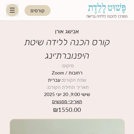
קורסים
HE
EN
אבישג אורן
קורס הכנה ללידה שיטת
היפנוברת׳ינג
היפנוברת׳ינג
מיקום
:
לקראת ההורות
רחובות
/ Zoom
שפת הקורס
: עברית
תאריך תחילת הקורס
:
נשות מקצוע
שישי 9:00, 20 יוני 2025
תאריכי מפגשים
תאריכי קורסים קרובים
₪
1550.00
בלוג