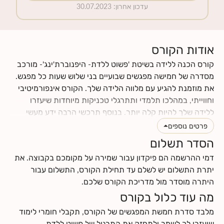
עדכון אחרון
:
30.07.2023
אודות הקורס
קורס הכנה ללידה בשיטת 'פשוט ללדת- היפנוברת'ינג'- מורכב
מסדרה של חמישה מפגשים שבועיים בני שלוש שעות כל מפגש.
את מוזמנת להגיע עם מלווה הלידה שלך. הקורס אינפורמיטיבי
וחווייתי, במהלכו תלמדי ותתרגלי טכניקות מיוחדות שיעזרו
ללידה שלך להיות קלה יותר. בנוסף תרכשי הרבה ידע מעשי
וטיפים לתקופת ההריון והלידה. תינתן לך ההזדמנות לעבור
פרטים נוספים
תהליך מהנה של הבאת מודעות עצמית לגוף ולנפש שלך, תגלי
הסדר תשלום
כמה הם מושפעים אחד מהשני, וכמה הם יכולים לתרום ולתמוך
דמי ההרשמה הם פיקדון עבור שמירה על מקומכם בקבוצה. את
בלידה עדינה כאשר לומדים להרפות אותם. את ומלווה הלידה
יתרת התשלום יש לשלם עד תחילת הקורס, התשלום עבור
שלך תרכשו ידע ותפתחו כישורי תקשורת אחד עם השנייה, עם
היתרה מוסדר מול מדריכת הקורס שלכם.
התינוק.ת שלכם ועם הצוות הרפואי.
מה עוד כלול בקורס
לחצי
כאן
לקרוא עוד על תוכן הקורס
לחצי
כאן
למצוא מידע על החזרי ביטוח
מלבד סדרת חמשת המפגשים של הקורס, תקבלי חומרי לימוד
שיעזרו לך לשמר ולתחזק את התרגול של פשוט ללדת-