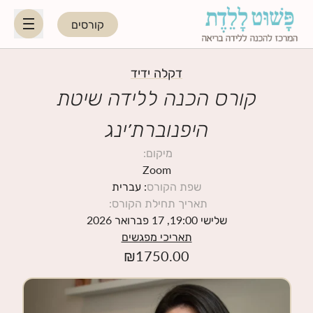
קורסים
HE
EN
דקלה ידיד
קורס הכנה ללידה שיטת
היפנוברת׳ינג
היפנוברת׳ינג
מיקום
:
לקראת ההורות
Zoom
שפת הקורס
: עברית
תאריך תחילת הקורס
:
נשות מקצוע
שלישי 19:00, 17 פברואר 2026
תאריכי מפגשים
תאריכי קורסים קרובים
₪
1750.00
בלוג