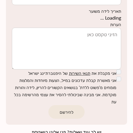
תאריך לידה משוער
Loading ...
הערות
אני מקבלת את
תנאי השירות
של היפנוברת׳ינג ישראל
אני מאשרת קבלת עדכונים במייל, הצעות מיוחדות והמלצות
מומחים מ'פשוט ללדת' בנושאים הקשורים להריון, לידה והורות
מוקדמת. אני מבינה שביכולתי להסיר את עצמי מהרשימה בכל
עת
להירשם
יש לך עוד שאלות? פני אלינו בוואטספ