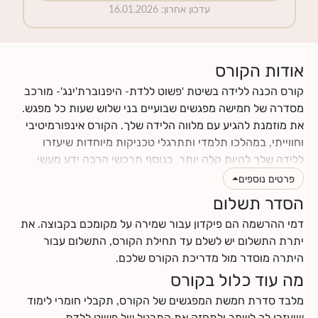
עדכון אחרון
:
16.01.2026
אודות הקורס
קורס הכנה ללידה בשיטת 'פשוט ללדת- היפנוברת'ינג'- מורכב
מסדרה של חמישה מפגשים שבועיים בני שלוש שעות כל מפגש.
את מוזמנת להגיע עם מלווה הלידה שלך. הקורס אינפורמיטיבי
וחווייתי, במהלכו תלמדי ותתרגלי טכניקות מיוחדות שיעזרו
ללידה שלך להיות קלה יותר. בנוסף תרכשי הרבה ידע מעשי
וטיפים לתקופת ההריון והלידה. תינתן לך ההזדמנות לעבור
פרטים נוספים
תהליך מהנה של הבאת מודעות עצמית לגוף ולנפש שלך, תגלי
הסדר תשלום
כמה הם מושפעים אחד מהשני, וכמה הם יכולים לתרום ולתמוך
דמי ההרשמה הם פיקדון עבור שמירה על מקומכם בקבוצה. את
בלידה עדינה כאשר לומדים להרפות אותם. את ומלווה הלידה
יתרת התשלום יש לשלם עד תחילת הקורס, התשלום עבור
שלך תרכשו ידע ותפתחו כישורי תקשורת אחד עם השנייה, עם
היתרה מוסדר מול מדריכת הקורס שלכם.
התינוק.ת שלכם ועם הצוות הרפואי.
מה עוד כלול בקורס
לחצי
כאן
לקרוא עוד על תוכן הקורס
לחצי
כאן
למצוא מידע על החזרי ביטוח
מלבד סדרת חמשת המפגשים של הקורס, תקבלי חומרי לימוד
שיעזרו לך לשמר ולתחזק את התרגול של פשוט ללדת-