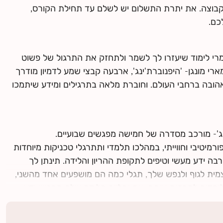
קבוצה. את יתרת התשלום יש לשלם עד תחילת הקורס,
כם.
י לימוד שיעזרו לך לשמר ולתחזק את התרגול של פשוט
רי מונגן- 'היפנוברת'ינג', ארבעה קבצי שמע לדמיון מודרך
אהובה ברחבי העולם. וחוברת מלאה בתרגילים ומידע שיתמכו
מיטיבי וחווייתי, במהלכו תלמדי ותתרגלי טכניקות מיוחדות
בה ידע מעשי וטיפים לתקופת ההריון והלידה. תינתן לך
ית לגוף ולנפש שלך, תגלי כמה הם מושפעים אחד מהשני,
ומדים להרפות אותם. את ומלווה הלידה שלך תרכשו ידע
ת שלכם ועם הצוות הרפואי.