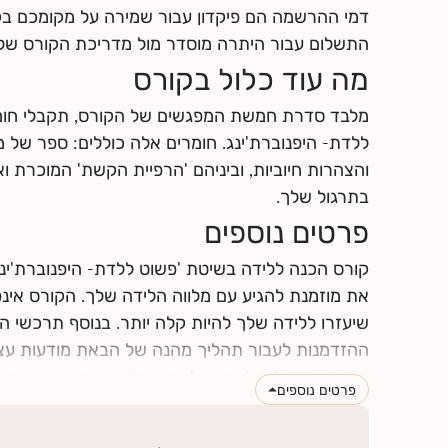
לחצי
כאן
למצוא מידע על החזרי ביטוח
דמי ההרשמה הם פיקדון עבור שמירה על מקומכם ב
התשלום עבור היתרה מוסדר מול מדריכת הקורס של
מה עוד כלול בקורס
מלבד סדרת חמשת המפגשים של הקורס, תקבלי חומר
ללדת- היפנוברת'ינג. חומרים אלה כוללים: ספר של מא
והצהרות חיוביות, וביניהם 'הרפיית הקשת' המוכרת ו
בתרגול שלך.
פרטים נוספים
את מוזמנת להגיע עם מלווה הלידה שלך. הקורס אינפור
שיעזרו ללידה שלך להיות קלה יותר. בנוסף תרכשי הר
ההזדמנות לעבור תהליך מהנה של הבאת מודעות עצמ
וכמה הם יכולים לתרום ולתמוך בלידה עדינה כאשר ל
פרטים נוספים
ותפתחו כישורי תקשורת אחד עם השנייה, עם התינוק