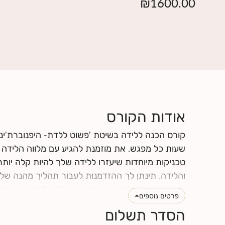
₪
1600.00
אודות הקורס
קורס הכנה ללידה בשיטת 'פשוט ללדת- היפנוברת'ינ
שעות כל מפגש. את מוזמנת להגיע עם מלווה הלידה של
טכניקות מיוחדות שיעזרו ללידה שלך להיות קלה יותר
והלידה. תינתן לך ההזדמנות לעבור תהליך מהנה של
מושפעים אחד מהשני, וכמה הם יכולים לתרום ולתמוך
פרטים נוספים
הלידה שלך תרכשו ידע ותפתחו כישורי תקשורת אחד 
הסדר תשלום
לחצי
כאן
לקרוא עוד על תוכן הקורס