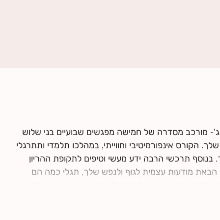
ג'- מורכב מסדרה של חמישה מפגשים שבועיים בני שלוש
ך. הקורס אינפורמיטיבי וחווייתי, במהלכו תלמדי ותתרגלי
. בנוסף תרכשי הרבה ידע מעשי וטיפים לתקופת ההריון
 הבאת מודעות עצמית לגוף ולנפש שלך, תגלי כמה הם
 בלידה עדינה כאשר לומדים להרפות אותם. את ומלווה
עם השנייה, עם התינוק.ת שלכם ועם הצוות הרפואי.