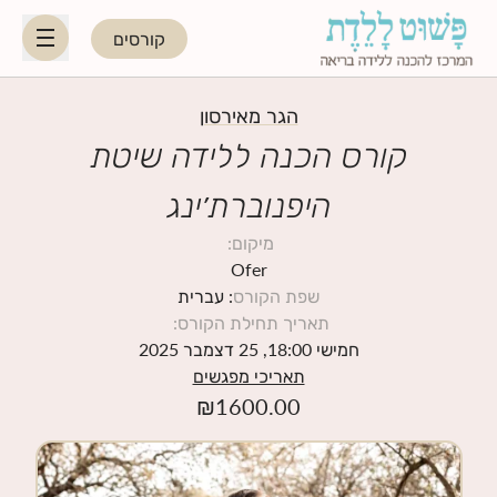
קורסים
HE
EN
הגר מאירסון
קורס הכנה ללידה שיטת
היפנוברת׳ינג
היפנוברת׳ינג
מיקום
:
לקראת ההורות
Ofer
שפת הקורס
: עברית
תאריך תחילת הקורס
:
נשות מקצוע
חמישי 18:00, 25 דצמבר 2025
תאריכי מפגשים
תאריכי קורסים קרובים
₪
1600.00
בלוג