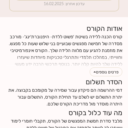
עדכון אחרון
:
16.02.2025
אודות הקורס
קורס הכנה ללידה בשיטת 'פשוט ללדת- היפנוברת'ינג'- מורכב
מסדרה של חמישה מפגשים שבועיים בני שלוש שעות כל מפגש.
את מוזמנת להגיע עם מלווה הלידה שלך. הקורס אינפורמיטיבי
וחווייתי, במהלכו תלמדי ותתרגלי טכניקות מיוחדות שיעזרו
ללידה שלך להיות קלה יותר. בנוסף תרכשי הרבה ידע מעשי
וטיפים לתקופת ההריון והלידה. תינתן לך ההזדמנות לעבור
פרטים נוספים
תהליך מהנה של הבאת מודעות עצמית לגוף ולנפש שלך, תגלי
הסדר תשלום
כמה הם מושפעים אחד מהשני, וכמה הם יכולים לתרום ולתמוך
דמי ההרשמה הם פיקדון עבור שמירה על מקומכם בקבוצה. את
בלידה עדינה כאשר לומדים להרפות אותם. את ומלווה הלידה
יתרת התשלום יש לשלם עד תחילת הקורס, התשלום עבור
שלך תרכשו ידע ותפתחו כישורי תקשורת אחד עם השנייה, עם
היתרה מוסדר מול מדריכת הקורס שלכם.
התינוק.ת שלכם ועם הצוות הרפואי.
מה עוד כלול בקורס
לחצי
כאן
לקרוא עוד על תוכן הקורס
לחצי
כאן
למצוא מידע על החזרי ביטוח
מלבד סדרת חמשת המפגשים של הקורס, תקבלי חומרי לימוד
שיעזרו לך לשמר ולתחזק את התרגול של פשוט ללדת-