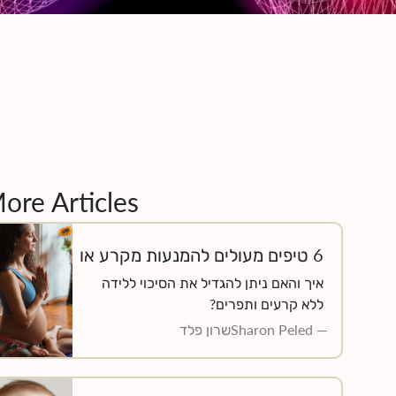
ore Articles
6 טיפים מעולים להמנעות מקרע או
חתך באיזור הפרינאום בעת הלידה.
איך והאם ניתן להגדיל את הסיכוי ללידה
לגזור ולשמור!!!
שרון פלד
Sharon Peled
—
עד לא לפני הרבה שנים (8 או 10 שנים, תלוי
איפה) חתך בלידה ראשונה היה חלק