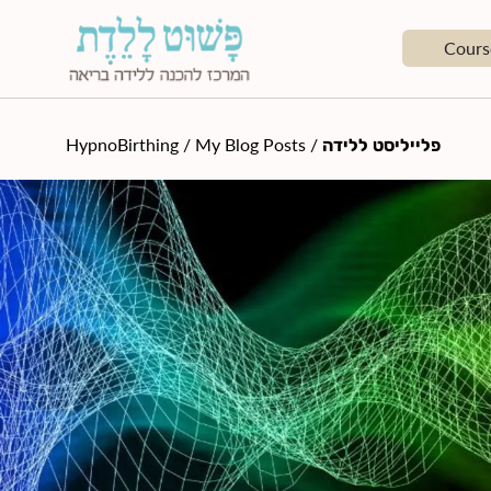
Cours
HypnoBirthing
/
My Blog Posts
/
פלייליסט ללידה