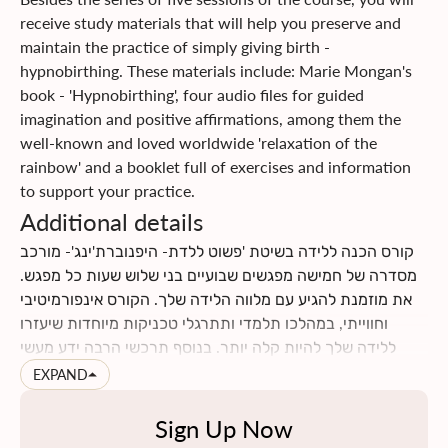
communication skills with each other, with your baby, and
receive study materials that will help you preserve and
with the medical staff.
maintain the practice of simply giving birth -
Click
here
to read more about the course content
hypnobirthing. These materials include: Marie Mongan's
Click
here
to find information on insurance returns
book - 'Hypnobirthing', four audio files for guided
imagination and positive affirmations, among them the
well-known and loved worldwide 'relaxation of the
rainbow' and a booklet full of exercises and information
to support your practice.
Additional details
קורס הכנה ללידה בשיטת 'פשוט ללדת- היפנוברת'ינג'- מורכב
מסדרה של חמישה מפגשים שבועיים בני שלוש שעות כל מפגש.
את מוזמנת להגיע עם מלווה הלידה שלך. הקורס אינפורמיטיבי
וחווייתי, במהלכו תלמדי ותתרגלי טכניקות מיוחדות שיעזרו
ללידה שלך להיות קלה יותר. בנוסף תרכשי הרבה ידע מעשי
וטיפים לתקופת ההריון והלידה. תינתן לך ההזדמנות לעבור
EXPAND
תהליך מהנה של הבאת מודעות עצמית לגוף ולנפש שלך, תגלי
כמה הם מושפעים אחד מהשני, וכמה הם יכולים לתרום ולתמוך
Sign Up Now
בלידה עדינה כאשר לומדים להרפות אותם. את ומלווה הלידה