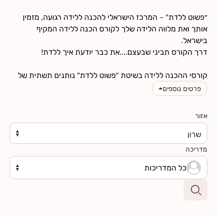
חנות
״פשוט ללדת" – המרכז הישראלי להכנה ללידה רגועה, מזמין
אותך ואת מלווה הלידה שלך לקורס הכנה ללידה המקיף
צרי קשר
קורסי ההכנה ללידה בשיטת "פשוט ללדת" נותנים תשתית של
קורס הכנה ללידה "רגיל" ובנוסף תכנים נוספים ומתקדמים יותר,
פרטים נוספים
התורמים ליצירת חוויית לידה טובה ומעצימה ככל האפשר –
עבורך היולדת, למלווה הלידה שלך ולתינוקך. לרשימת הנושאים
אזור
הנלמדים בקורס את מוזמנת לראות את עמוד
תוכן הקורס
, ואם
יש לך שאלות נוספות תסתכלי בעמוד
שאלות ותשובות
שרון
מדריכה
הקורס בנוי במתכונת של סדנה. כל אחד מחמשת המפגשים
כל המדריכות
השבועיים, שאורכו של כל מפגש שלוש שעות, כולל תרגול דינמי
לצד מידע חשוב וטיפים שתזדקקו להם לקראת ההיריון והלידה.
המשתתפים מקבלים את הספר היפנוברת'ינג -שיטת מונגן,
ארבעה קבצי שמע עם מדיטציות מודרכות וחוברת נלווית
לתרגול. כל המשתתפים מוזמנים גם להצטרף לסדרת שיעורי