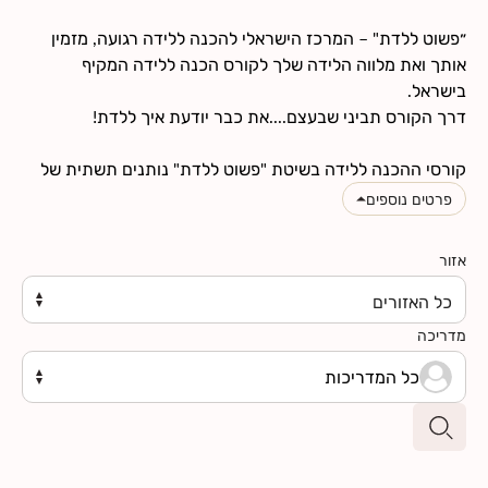
חנות
״פשוט ללדת" – המרכז הישראלי להכנה ללידה רגועה, מזמין
אותך ואת מלווה הלידה שלך לקורס הכנה ללידה המקיף
צרי קשר
קורסי ההכנה ללידה בשיטת "פשוט ללדת" נותנים תשתית של
קורס הכנה ללידה "רגיל" ובנוסף תכנים נוספים ומתקדמים יותר,
פרטים נוספים
התורמים ליצירת חוויית לידה טובה ומעצימה ככל האפשר –
עבורך היולדת, למלווה הלידה שלך ולתינוקך. לרשימת הנושאים
אזור
הנלמדים בקורס את מוזמנת לראות את עמוד
תוכן הקורס
, ואם
יש לך שאלות נוספות תסתכלי בעמוד
שאלות ותשובות
כל האזורים
מדריכה
הקורס בנוי במתכונת של סדנה. כל אחד מחמשת המפגשים
כל המדריכות
השבועיים, שאורכו של כל מפגש שלוש שעות, כולל תרגול דינמי
לצד מידע חשוב וטיפים שתזדקקו להם לקראת ההיריון והלידה.
המשתתפים מקבלים את הספר היפנוברת'ינג -שיטת מונגן,
ארבעה קבצי שמע עם מדיטציות מודרכות וחוברת נלווית
לתרגול. כל המשתתפים מוזמנים גם להצטרף לסדרת שיעורי