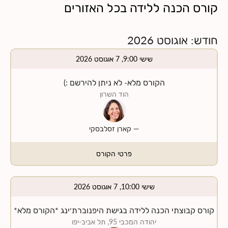
קורס הכנה ללידה
ב
כל האזורים
הבונוס השבועיים והחינמיים בזום של מרכז פשוט ללדת, שמלווים
חודש
:
אוגוסט
2026
אנו ממליצות להתחיל את הקורס בין שבועות 22-32 להיריון.
הכניסי מטה את האזור בו תרצי ללמוד והמערכת תציג עבורך
שישי 9:00, 7 אוגוסט 2026
הקורס מלא- לא ניתן להירשם :)
שימי לב כי ניתן לעבור את הקורס באופן פרונטלי או באופן מקוון,
הוד השרון
אך חי (כלומר לא קורס מוקלט אלא קורס חי דרך הזום). ליד כל
קורס רשום באיזה אופן הוא מועבר.
החזר קופת חולים
- שימי לב כי רוב קופות החולים מאפשרות
—
קארן זסלבסקי
קבלת החזר עבור קורס ההכנה ללידה שלנו, וניתן לקבל עד
פרטי הקורס
שישי 10:00, 7 אוגוסט 2026
קורס קבוצתי הכנה ללידה בגישת היפנוברת׳ינג *הקורס מלא*
יהודה המכבי 95, תל אביב-יפו