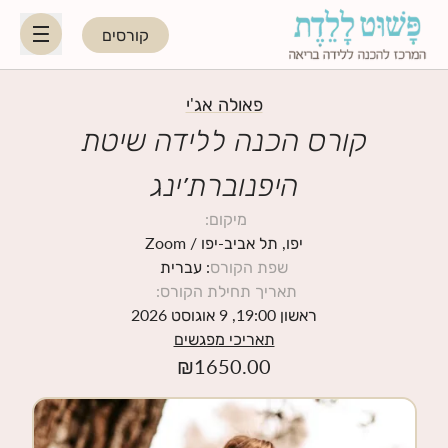
קורסים
HE
EN
פאולה אג'י
קורס הכנה ללידה שיטת
היפנוברת׳ינג
היפנוברת׳ינג
מיקום
:
לקראת ההורות
יפו, תל אביב-יפו
/ Zoom
שפת הקורס
: עברית
תאריך תחילת הקורס
:
נשות מקצוע
ראשון 19:00, 9 אוגוסט 2026
תאריכי מפגשים
תאריכי קורסים קרובים
₪
1650.00
בלוג