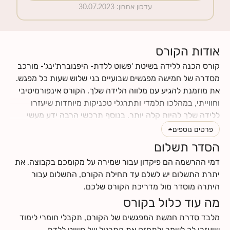
עדכון אחרון
:
30.07.2023
אודות הקורס
קורס הכנה ללידה בשיטת 'פשוט ללדת- היפנוברת'ינג'- מורכב
מסדרה של חמישה מפגשים שבועיים בני שלוש שעות כל מפגש.
את מוזמנת להגיע עם מלווה הלידה שלך. הקורס אינפורמיטיבי
וחווייתי, במהלכו תלמדי ותתרגלי טכניקות מיוחדות שיעזרו
ללידה שלך להיות קלה יותר. בנוסף תרכשי הרבה ידע מעשי
וטיפים לתקופת ההריון והלידה. תינתן לך ההזדמנות לעבור
פרטים נוספים
תהליך מהנה של הבאת מודעות עצמית לגוף ולנפש שלך, תגלי
הסדר תשלום
כמה הם מושפעים אחד מהשני, וכמה הם יכולים לתרום ולתמוך
דמי ההרשמה הם פיקדון עבור שמירה על מקומכם בקבוצה. את
בלידה עדינה כאשר לומדים להרפות אותם. את ומלווה הלידה
יתרת התשלום יש לשלם עד תחילת הקורס, התשלום עבור
שלך תרכשו ידע ותפתחו כישורי תקשורת אחד עם השנייה, עם
היתרה מוסדר מול מדריכת הקורס שלכם.
התינוק.ת שלכם ועם הצוות הרפואי.
מה עוד כלול בקורס
לחצי
כאן
לקרוא עוד על תוכן הקורס
לחצי
כאן
למצוא מידע על החזרי ביטוח
מלבד סדרת חמשת המפגשים של הקורס, תקבלי חומרי לימוד
שיעזרו לך לשמר ולתחזק את התרגול של פשוט ללדת-