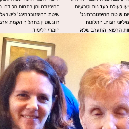
ו הגיעו לעולם בעדינות וטבעיות.
ת של פאולה אג'י אשר הביאה את
ום שיטת ההיפנוברתינג'
וגם בשרון פלד ורבקה
למיליוני זוגות. התלונות
לדת ובתרגום לעברית של כל
צוות הרפואי התערב שלא
חומרי הלימוד.