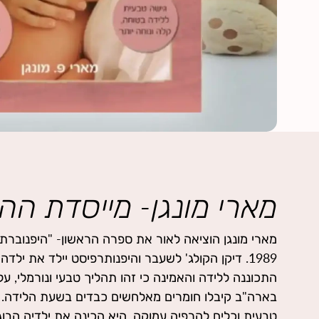
מארי מונגן- מייסדת ההי
מארי מונגן הוציאה לאור את ספרה הראשון- "היפנוברתי
לצורך כחלק מהתנהלות לפי פרוטוקולים רפואיים. בת
1989. דיקן הקולג' לשעבר והיפנותרפיסט יילד את ילדה
תפקיד המלווה בתור 'מגן' הלידה, וכך האם היולדת פנ
התכוננה ללידה והאמינה כי זהו תהליך טבעי ונורמלי, ע
שלה והתינוק שלה. דרך תוכנית זו זוג ההורים רוכש כלים
בארה"ב קיבלו חומרים מאלחשים כבדים בשעת הלידה. 
צוות, תוך שהם נשארים רגועים, כיצד להיות בתקשור
טבעית וכלים להרפיה עמוקה, היא הכינה את ילדיה הבוגרי
וליצור חיבור וקשר עם התינוק. מארי מונגן קיבלה פרס