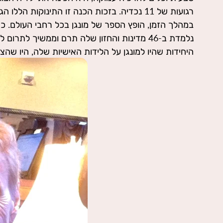
רגועות של 11 נכדיה. בזכות הכנה זו התינוקות הלל
ההיפנוזה והן בתחום הלידה. היא הייתה המנטורי
במהלך הזמן, הופץ הספר של מונגן בכל רחבי העולם. כי
שיטת ההיפנוברתינג' לישראל בשנת 2007, ותמכה בה 
נלמדת ב-46 מדינות והחזון שלה תרם וממשיך לתרום 
רוזנשטיין בתהליך הקמת ארגון היפנוברתינג'- פשוט ל
היחידות שהיו למונגן על הלידות האישיות שלה, היו שה