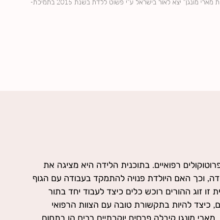
התרגום העברי לספר "היפנוברת'ינג- שיטת מארי מונגן" יצא לאור בישראל ע"י פשוט ללדת בשנת 2015 בתמיכת-