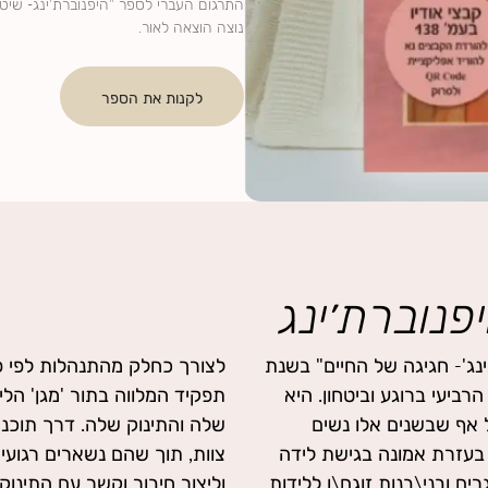
לקנות את הספר
פנוברת׳ינג
נג'- חגיגה של החיים" בשנת
וכנית הלידה היא מציגה את
 הרביעי ברוגע וביטחון. היא
ויה להתמקד בעבודה עם הגוף
ל אף שבשנים אלו נשים
 כיצד לעבוד יחד בתור
בעזרת אמונה בגישת לידה
ת טובה עם הצוות הרפואי
ם ובני\בנות זוגם\ן ללידות
ים יוקרתיים רבים הן בתחום