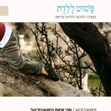
היפנוברת׳ינג
/
מהי שיטת היפנוברת'ינג?