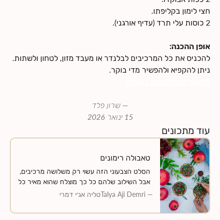
חצי לימון בקליפתו.
2 כוסות עלי תרד (עדיף אורגני).
אופן ההכנה:
להכניס את כל המרכיבים לבלנדר או מעבד מזון, לטחון ולשתות.
ניתן להקפיא ולהפשיר מדי בוקר.
למאמרים ומתכונים נוספים
—
שרון פלד
15 ינואר 2026
עוד מתכונים
טאבולה רימונים
הסלט הצבעוני הזה עשוי רק משלושה מרכיבים,
אבל השילוב שלהם כל כך מוצלח שהוא מאיר כל
ארוחה. בורגול מלא בניחוח אגוזי, עלי פטרוזיליה
—
Talya Aji Demri
טליה אג׳י דמרי
טרייה וגרגירי רימונן עסיסיים, נטבלים ברוטב