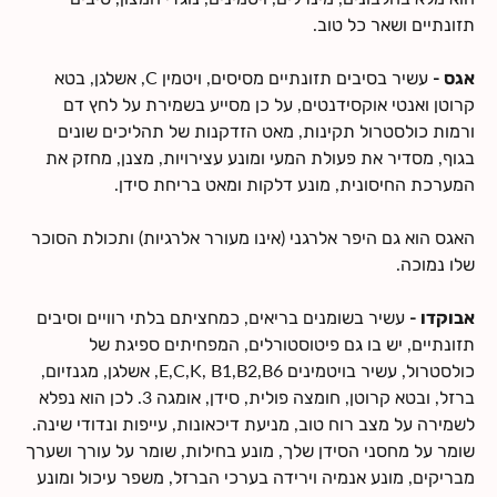
חנות
תזונתיים ושאר כל טוב.
צרי קשר
אגס -
עשיר בסיבים תזונתיים מסיסים, ויטמין C, אשלגן, בטא
קרוטן ואנטי אוקסידנטים, על כן מסייע בשמירת על לחץ דם
ורמות כולסטרול תקינות, מאט הזדקנות של תהליכים שונים
בגוף, מסדיר את פעולת המעי ומונע עצירויות, מצנן, מחזק את
המערכת החיסונית, מונע דלקות ומאט בריחת סידן.
האגס הוא גם היפר אלרגני (אינו מעורר אלרגיות) ותכולת הסוכר
שלו נמוכה.
אבוקדו -
עשיר בשומנים בריאים, כמחציתם בלתי רוויים וסיבים
תזונתיים, יש בו גם פיטוסטורלים, המפחיתים ספיגת של
כולסטרול, עשיר בויטמינים E,C,K, B1,B2,B6, אשלגן, מגנזיום,
ברזל, ובטא קרוטן, חומצה פולית, סידן, אומגה 3. לכן הוא נפלא
לשמירה על מצב רוח טוב, מניעת דיכאונות, עייפות ונדודי שינה.
שומר על מחסני הסידן שלך, מונע בחילות, שומר על עורך ושערך
מבריקים, מונע אנמיה וירידה בערכי הברזל, משפר עיכול ומונע