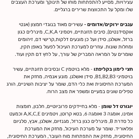
עצירויות, מסייע להתפתחות מוחו של תינוקך ומערכת העצבים
שלו ומקל על התכווצות שרירים ברגליים.
ענבים ירוקים/אדומים -
עשירים מאוד בנוגדי חמצון (אנטי
אוקסידנטים), סיבים תזונתיים, ויטמיני C,K,A, מינרלים כגון
ברזל, אשלגן, סידן ועל כן מונעים דלקות,קרישי דם, זיהומים
ומחלות שונות. עוזרים למערכת העיכול לפעול באופן תקין,
שומרים על המראה המבריק של עורך, על לחץ דם תקין ועוד.
חצי לימון בקליפתו
- מלא בויטמין C ובסיבים תזונתיים, עשיר
בויטמיני B1,B2,B3, סידן ואשלגן. מונע אנמיה, מחזק את
המערכת החיסונית ואת כלי הדם, שומר על יציבות השיניים, הורג
טפילים שונים במעיים ומשפר את מצב הרוח.
יוגורט דל שומן
- מלא בחיידקים פרוביוטיים, חלבון, חומצות
אמינו, אומגה 3 ואומגה 6, בטא קרוטן, ויטמינים A,K,C,E וכמעט
כל סדרת B, מינרלים כגון ברזל, מגנזיום, אשלגן, אבץ, סלניום
ופלאוריד. שומר על מערכת העיכול, מחזק את המערכת
החיסונית, מחזק את התפתחות מוח העובר, המערכת החיסונית,