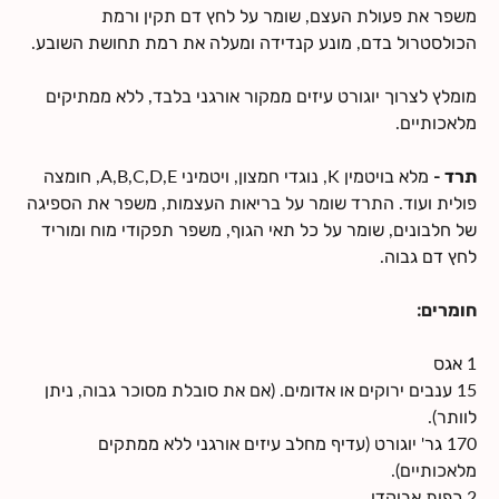
משפר את פעולת העצם, שומר על לחץ דם תקין ורמת
הכולסטרול בדם, מונע קנדידה ומעלה את רמת תחושת השובע.
מומלץ לצרוך יוגורט עיזים ממקור אורגני בלבד, ללא ממתיקים
מלאכותיים.
תרד -
מלא בויטמין K, נוגדי חמצון, ויטמיני A,B,C,D,E, חומצה
פולית ועוד. התרד שומר על בריאות העצמות, משפר את הספיגה
של חלבונים, שומר על כל תאי הגוף, משפר תפקודי מוח ומוריד
לחץ דם גבוה.
חומרים:
1 אגס
15 ענבים ירוקים או אדומים. (אם את סובלת מסוכר גבוה, ניתן
לוותר).
170 גר' יוגורט (עדיף מחלב עיזים אורגני ללא ממתקים
מלאכותיים).
2 כפות אבוקדו.