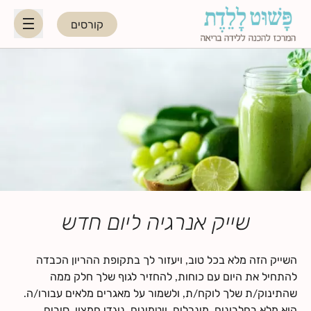
קורסים
HE
EN
היפנוברת׳ינג
לקראת ההורות
נשות מקצוע
שייק אנרגיה ליום חדש
תאריכי קורסים קרובים
השייק הזה מלא בכל טוב, ויעזור לך בתקופת ההריון הכבדה
להתחיל את היום עם כוחות, להחזיר לגוף שלך חלק ממה
בלוג
שהתינוק/ת שלך לוקח/ת, ולשמור על מאגרים מלאים עבורו/ה.
הוא מלא בחלבונים, מינרלים, ויטמינים, נוגדי חמצון, סיבים