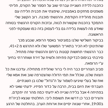
חנות
כהכנה ללידה השנייה עברתי שוב על הספר של הקורס, תליתי
משפטים מחזקים באמבטיה, שיפצתי את תכנית הלידה עם
צרי קשר
תובנות מהלידה הקודמת, והרגשתי מוכנה. רוב הקשב שלי
התמקד בהכנות שקשורות לנווה, ובזכות הקורס הרגשתי בטוחה
שאדע מה לעשות בלידה גם בלי לעסוק בזה כמו שעסקתי לפני
הראשונה.
בביקור השלישי שלנו במוניטור באסף הרופא, שנבע מכך
שהתינוקי לא הכיר בתאריך המשוער שלו ולא התרגש מ 41+2,
כבר הרגשתי תחושות קטנות ברחם והרגשתי שזה מתחיל.
סירבתי בנימוס לבדיקת פתיחה ולשיח על זירוז ושוחררתי בחיוך
ע"י הרופאה.
סביב הצהריים כבר היה לי ברור שהלידה מתחילה. עדכנו את כל
הצוות שלנו, שכלל את תמי הדולה שהצטרפה שוב ואת אמא שלי
ואח של בעלי שיגיעו לשמור על ה"גדול" שלנו בן השנתיים.
העברתי את היום בבית, הרבה על כדור הפיזיו. ידעתי שאני לא
בפתיחה 4 אבל בלידה שנייה לא ידעתי כמה מהר זה יתקדם,
והצירים כבר כן דרשו את תשומת ליבי. החלטתי שנצא לביה"ח
ב19:00, אחרי שנווה יסיים את ארוחת הערב. בהחלטה של הרגע