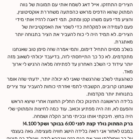
הצירים התחזקו. אייל דאג לשמח אותי עם תמונות של נווה
המתוק שהוא הדפיס מראש כהפתעה משחררת אוקסיטוצין,
והציע מדי פעם משהו קטן ומתוק. תמי דאגה להזיז אותי מידי
פעם לעמידה או למקלחת כדי לשפר את האפקטיביות של
הצירים. לא תמיד היה לי כוח להעביר את הציר בתנוחה יותר
מאתגרת.
בשלב מסוים התחיל דימום, ותמי אמרה שזה סימן טוב שאנחנו
מתקדמים. לא כל כך התייחסתי לזה, בדיעבד יכולתי לשאוב מזה
יותר עידוד כי השלב האחרון עד לפתיחה מלאה הרגיש לי ארוך
מאד.
כשהגעתי לשלב שהרגשתי שאני לא יכולה יותר, ידעתי שזה אומר
שאנחנו קרובים, הקשבתי לתמי ואזרתי כוחות להעביר עוד צירים
בתנוחות יותר מקדמות.
בלידה הראשונה התינוק כולו החליק החוצה אחרי שיצא הראש
והפעם לא, וזה היה מפתיע וכואב. עוד כמה לחיצות והמתוקי שלי
היה בחוץ. חיבקתי אותו ובכיתי מרוב הקלה ושמחה.
ברק המתוק נולד קצת לפני 6:00 בבוקר ושקל 4.100!
במבט לאחור אני רואה בלידה הישג חוויה מעצימה. גאה בעצמי
על כך שחוללתי שוב את הנס הזה שנקרא לידה, שנולד בה תינוק