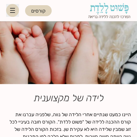
קורסים
HE
EN
היפנוברת׳ינג
לקראת ההורות
נשות מקצוע
לידה של מקצוענית
תאריכי קורסים קרובים
היינו כמעט שנתיים אחרי הלידה של נווה, שלפניה עברנו את
קורס ההכנה ללידה של "פשוט ללדת". הקורס חובה בעיניי לכל
בלוג
זוג שמבין שלידה היא לא עקירת שן. בזכות הקורס הלידה של
נווה הייתה חוויה חיובית, למרות שלא הלכה לפי התכנית.