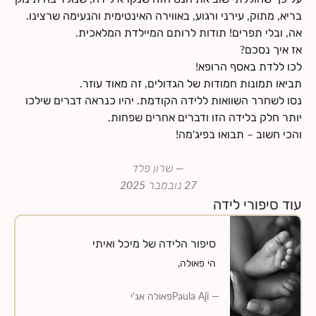
בריא, מתוק, עירני ורגוע, באווירה האינטימית והנעימה שרצינו.
אה, ובלי תפרים! תודות לרותם המיילדת המלאכית.
אז איך נסכם?
לכו ללדת באסף הרופא!
תביאו תמונות חמודות של הגדולים, זה מאוד עוזר.
נסו לשחרר השוואות ללידה הקודמת. יהיו כנראה דברים שילכו
יותר חלק בלידה הזו ודברים אחרים שפחות.
והכי חשוב – תבואו בפיג'מה!
—
שרון פלד
27 נובמבר 2025
עוד סיפורי לידה
סיפור הלידה של מיכל ואיתי
רצינו לעדכן שב5.2 נולד הבן שלנו בלידה עוצמתית
—
Paula Aji
פאולה אג'י
ומרגשת. הגענו לבית חולים ב00:00 עם ירידת מים