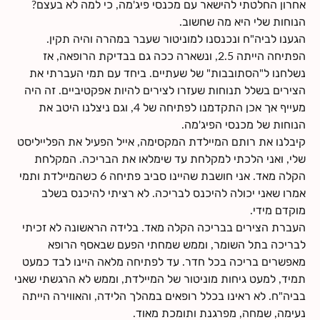
אחרון החלטתי להישאר עם מכנסי פיג'מה, כי למה לא בעצם?
הנוחות שלי היא מה שחשוב.
הגענו לביה"ח ונכנסנו למוניטור שעבר במהרה והיה תקין.
הפתיחה הייתה 2.5, ונשארה ככה גם בבדיקת הרופאה, אז
נשלחנו ל"הסתובבות" של שעתיים. ביחד עם תמי העברתי את
הצירים בשלל תנוחות שעזרו לצירים להיות אפקטיביים. זה היה
מעייף אך אכן התקדמנו לפתיחה של 4, וגם ניצלנו היטב את
הנוחות של מכנסי הפיג'מה.
קיבלנו את רותם המיילדת המקסימה, אייל הפעיל את הפלייליסט
שלי, ואני הלכתי למקלחת עד שימלאו את הבריכה. המקלחת
הקלה מאד. אני חושבת שהיינו סביב פתיחה 6 כשהמיילדת ותמי
אמרו שאני יכולה להיכנס לבריכה. לא רציתי להיכנס בשלב
מוקדם מידי.
העברת הצירים בבריכה הקלה מאד. בלידה הראשונה לא זכיתי
לבריכה בתל השומר, וממש שמחתי הפעם שבאסף הרופא
מאפשרים בריכה בכל חדר. עד לפתיחה מלאה היינו לבד כמעט
תמיד, למעט גיחות מוניטור של המיילדת, וממש לא הרגשתי שאני
בביה"ח. לא ראינו בכלל רופאים במהלך הלידה, והאווירה הייתה
נעימה, שמחה, מפרגנת ותומכת מאוד.