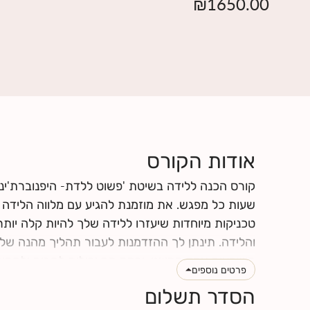
₪
1650.00
אודות הקורס
קורס הכנה ללידה בשיטת 'פשוט ללדת- היפנוברת'ינ
שעות כל מפגש. את מוזמנת להגיע עם מלווה הלידה של
טכניקות מיוחדות שיעזרו ללידה שלך להיות קלה יותר
והלידה. תינתן לך ההזדמנות לעבור תהליך מהנה של
מושפעים אחד מהשני, וכמה הם יכולים לתרום ולתמוך
פרטים נוספים
הלידה שלך תרכשו ידע ותפתחו כישורי תקשורת אחד 
הסדר תשלום
לחצי
כאן
לקרוא עוד על תוכן הקורס