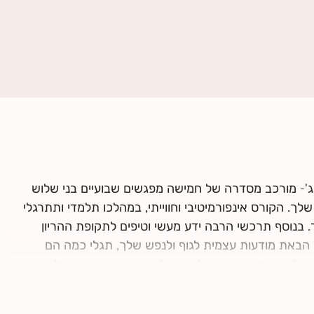
ג'- מורכב מסדרה של חמישה מפגשים שבועיים בני שלוש
ך. הקורס אינפורמיטיבי וחווייתי, במהלכו תלמדי ותתרגלי
. בנוסף תרכשי הרבה ידע מעשי וטיפים לתקופת ההריון
 הבאת מודעות עצמית לגוף ולנפש שלך, תגלי כמה הם
 בלידה עדינה כאשר לומדים להרפות אותם. את ומלווה
עם השנייה, עם התינוק.ת שלכם ועם הצוות הרפואי.