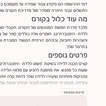
לחצי
כאן
למצוא מידע על החזרי ביטוח
דמי ההרשמה הם פיקדון עבור שמירה על מקומכם ב
התשלום עבור היתרה מוסדר מול מדריכת הקורס של
מה עוד כלול בקורס
מלבד סדרת חמשת המפגשים של הקורס, תקבלי חומר
ללדת- היפנוברת'ינג. חומרים אלה כוללים: ספר של מא
והצהרות חיוביות, וביניהם 'הרפיית הקשת' המוכרת ו
בתרגול שלך.
פרטים נוספים
קורס הכנה ללידה בשיטת 'פשוט ללדת- היפנוברת'ינ
שעות כל מפגש. את מוזמנת להגיע עם מלווה הלידה של
טכניקות מיוחדות שיעזרו ללידה שלך להיות קלה יותר
והלידה. תינתן לך ההזדמנות לעבור תהליך מהנה של
מושפעים אחד מהשני, וכמה הם יכולים לתרום ולתמוך
פרטים נוספים