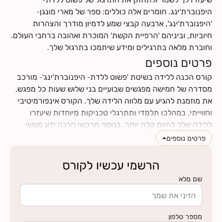
היפנוברת'ינג. חומרים אלה כוללים: ספר של מארי מונגן-
'היפנוברת'ינג', ארבעה קבצי שמע לדמיון מודרך והצהרות
חיוביות, וביניהם 'הרפיית הקשת' המוכרת ואהובה ברחבי העולם.
וחוברת מלאה בתרגילים ומידע שיתמכו בתרגול שלך.
פרטים נוספים
קורס הכנה ללידה בשיטת 'פשוט ללדת- היפנוברת'ינג'- מורכב
מסדרה של חמישה מפגשים שבועיים בני שלוש שעות כל מפגש.
את מוזמנת להגיע עם מלווה הלידה שלך. הקורס אינפורמיטיבי
וחווייתי, במהלכו תלמדי ותתרגלי טכניקות מיוחדות שיעזרו
ללידה שלך להיות קלה יותר. בנוסף תרכשי הרבה ידע מעשי
וטיפים לתקופת ההריון והלידה. תינתן לך ההזדמנות לעבור
פרטים נוספים
תהליך מהנה של הבאת מודעות עצמית לגוף ולנפש שלך, תגלי
כמה הם מושפעים אחד מהשני, וכמה הם יכולים לתרום ולתמוך
הרשמי עכשיו לקורס
בלידה עדינה כאשר לומדים להרפות אותם. את ומלווה הלידה
שם מלא
שלך תרכשו ידע ותפתחו כישורי תקשורת אחד עם השנייה, עם
מספר טלפון
לחצי כאן למצוא מידע על החזרי ביטוח