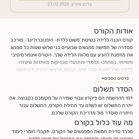
עדכון אחרון
:
23.02.2026
אודות הקורס
קורס הכנה ללידה בשיטת 'פשוט ללדת- היפנוברת'ינג'- מורכב
מסדרה של חמישה מפגשים שבועיים בני שלוש שעות כל מפגש.
את מוזמנת להגיע עם מלווה הלידה שלך. הקורס אינפורמיטיבי
וחווייתי, במהלכו תלמדי ותתרגלי טכניקות מיוחדות שיעזרו
ללידה שלך להיות קלה יותר. בנוסף תרכשי הרבה ידע מעשי
וטיפים לתקופת ההריון והלידה. תינתן לך ההזדמנות לעבור
פרטים נוספים
תהליך מהנה של הבאת מודעות עצמית לגוף ולנפש שלך, תגלי
הסדר תשלום
כמה הם מושפעים אחד מהשני, וכמה הם יכולים לתרום ולתמוך
דמי ההרשמה הם פיקדון עבור שמירה על מקומכם בקבוצה. את
בלידה עדינה כאשר לומדים להרפות אותם. את ומלווה הלידה
יתרת התשלום יש לשלם עד תחילת הקורס, התשלום עבור
שלך תרכשו ידע ותפתחו כישורי תקשורת אחד עם השנייה, עם
היתרה מוסדר מול מדריכת הקורס שלכם.
התינוק.ת שלכם ועם הצוות הרפואי.
מה עוד כלול בקורס
לחצי
כאן
לקרוא עוד על תוכן הקורס
לחצי
כאן
למצוא מידע על החזרי ביטוח
מלבד סדרת חמשת המפגשים של הקורס, תקבלי חומרי לימוד
שיעזרו לך לשמר ולתחזק את התרגול של פשוט ללדת-