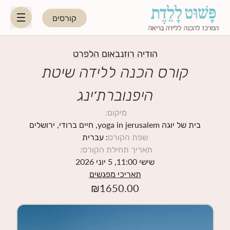
קורסים
HE
EN
הודיה רוזנבאום הלפרט
קורס הכנה ללידה שיטת
היפנוברת׳ינג
היפנוברת׳ינג
מיקום
:
לקראת ההורות
בית של יוגה yoga in jerusalem, חיים ברודי, ירושלים
שפת הקורס
: עברית
תאריך תחילת הקורס
:
נשות מקצוע
שישי 11:00, 5 יוני 2026
תאריכי מפגשים
תאריכי קורסים קרובים
₪
1650.00
בלוג