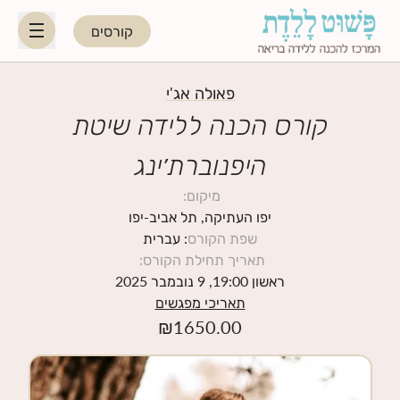
קורסים
HE
EN
פאולה אג'י
קורס הכנה ללידה שיטת
היפנוברת׳ינג
היפנוברת׳ינג
מיקום
:
לקראת ההורות
יפו העתיקה, תל אביב-יפו
שפת הקורס
: עברית
תאריך תחילת הקורס
:
נשות מקצוע
ראשון 19:00, 9 נובמבר 2025
תאריכי מפגשים
תאריכי קורסים קרובים
₪
1650.00
בלוג