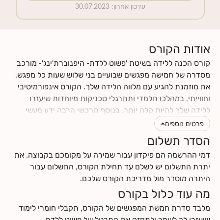
עדכון אחרון
:
30.07.2023
אודות הקורס
קורס הכנה ללידה בשיטת 'פשוט ללדת- היפנוברת'ינג'- מורכב
מסדרה של חמישה מפגשים שבועיים בני שלוש שעות כל מפגש.
את מוזמנת להגיע עם מלווה הלידה שלך. הקורס אינפורמיטיבי
וחווייתי, במהלכו תלמדי ותתרגלי טכניקות מיוחדות שיעזרו
ללידה שלך להיות קלה יותר. בנוסף תרכשי הרבה ידע מעשי
וטיפים לתקופת ההריון והלידה. תינתן לך ההזדמנות לעבור
פרטים נוספים
תהליך מהנה של הבאת מודעות עצמית לגוף ולנפש שלך, תגלי
הסדר תשלום
כמה הם מושפעים אחד מהשני, וכמה הם יכולים לתרום ולתמוך
דמי ההרשמה הם פיקדון עבור שמירה על מקומכם בקבוצה. את
בלידה עדינה כאשר לומדים להרפות אותם. את ומלווה הלידה
יתרת התשלום יש לשלם עד תחילת הקורס, התשלום עבור
שלך תרכשו ידע ותפתחו כישורי תקשורת אחד עם השנייה, עם
היתרה מוסדר מול מדריכת הקורס שלכם.
התינוק.ת שלכם ועם הצוות הרפואי.
מה עוד כלול בקורס
לחצי
כאן
לקרוא עוד על תוכן הקורס
לחצי
כאן
למצוא מידע על החזרי ביטוח
מלבד סדרת חמשת המפגשים של הקורס, תקבלי חומרי לימוד
שיעזרו לך לשמר ולתחזק את התרגול של פשוט ללדת-