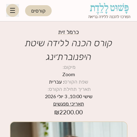
קורסים
HE
EN
כרמל זית
קורס הכנה ללידה שיטת
היפנוברת׳ינג
היפנוברת׳ינג
מיקום
:
לקראת ההורות
Zoom
שפת הקורס
: עברית
תאריך תחילת הקורס
:
נשות מקצוע
שישי 10:00, 3 יולי 2026
תאריכי מפגשים
תאריכי קורסים קרובים
₪
2200.00
בלוג