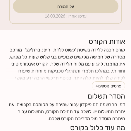
על המורה
עדכון אחרון
:
16.03.2026
אודות הקורס
קורס הכנה ללידה בשיטת 'פשוט ללדת- היפנוברת'ינג'- מורכב
מסדרה של חמישה מפגשים שבועיים בני שלוש שעות כל מפגש.
את מוזמנת להגיע עם מלווה הלידה שלך. הקורס אינפורמיטיבי
וחווייתי, במהלכו תלמדי ותתרגלי טכניקות מיוחדות שיעזרו
ללידה שלך להיות קלה יותר. בנוסף תרכשי הרבה ידע מעשי
וטיפים לתקופת ההריון והלידה. תינתן לך ההזדמנות לעבור
פרטים נוספים
תהליך מהנה של הבאת מודעות עצמית לגוף ולנפש שלך, תגלי
הסדר תשלום
כמה הם מושפעים אחד מהשני, וכמה הם יכולים לתרום ולתמוך
דמי ההרשמה הם פיקדון עבור שמירה על מקומכם בקבוצה. את
בלידה עדינה כאשר לומדים להרפות אותם. את ומלווה הלידה
יתרת התשלום יש לשלם עד תחילת הקורס, התשלום עבור
שלך תרכשו ידע ותפתחו כישורי תקשורת אחד עם השנייה, עם
היתרה מוסדר מול מדריכת הקורס שלכם.
התינוק.ת שלכם ועם הצוות הרפואי.
מה עוד כלול בקורס
לחצי
כאן
לקרוא עוד על תוכן הקורס