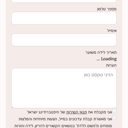
מספר טלפון
אימייל
תאריך לידה משוער
Loading ...
הערות
אני מקבלת את
תנאי השירות
של היפנוברת׳ינג ישראל
אני מאשרת קבלת עדכונים במייל, הצעות מיוחדות והמלצות
אתר קורס פתוח עם תכנים שילוו אתכם לאורך ההריון ולאחר
מומחים מ'פשוט ללדת' בנושאים הקשורים להריון, לידה והורות