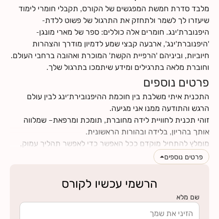
לחצי
כאן
למצוא מידע על החזרי ביטוח
מלבד סדרת חמשת המפגשים של הקורס, תקבלי חומרי לימוד
שיעזרו לך לשמר ולתחזק את התרגול של פשוט ללדת-
היפנוברת'ינג. חומרים אלה כוללים: ספר של מארי מונגן-
'היפנוברת'ינג', ארבעה קבצי שמע לדמיון מודרך והצהרות
חיוביות, וביניהם 'הרפיית הקשת' המוכרת ואהובה ברחבי העולם.
וחוברת מלאה בתרגילים ומידע שיתמכו בתרגול שלך.
פרטים נוספים
התכנית איתי משלבת בין חוכמת ההיפנובירת׳ינג לבין עולם
זוהי תכנית לחוויית לידה מחוברת, תומכת ומרפאת– שמלווה
מומלץ להתחיל מוקדם ככל האפשר כדי לאפשר תהליך עמוק,
פרטים נוספים
הרשמי עכשיו לקורס
שם מלא
ומכבדים את הדרך שלך, ובעצם - עד כמה את ראית, שמעת