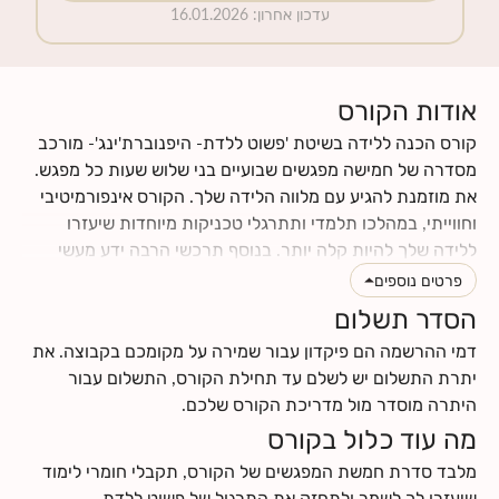
עדכון אחרון
:
16.01.2026
אודות הקורס
קורס הכנה ללידה בשיטת 'פשוט ללדת- היפנוברת'ינג'- מורכב
מסדרה של חמישה מפגשים שבועיים בני שלוש שעות כל מפגש.
את מוזמנת להגיע עם מלווה הלידה שלך. הקורס אינפורמיטיבי
וחווייתי, במהלכו תלמדי ותתרגלי טכניקות מיוחדות שיעזרו
ללידה שלך להיות קלה יותר. בנוסף תרכשי הרבה ידע מעשי
וטיפים לתקופת ההריון והלידה. תינתן לך ההזדמנות לעבור
פרטים נוספים
תהליך מהנה של הבאת מודעות עצמית לגוף ולנפש שלך, תגלי
הסדר תשלום
כמה הם מושפעים אחד מהשני, וכמה הם יכולים לתרום ולתמוך
דמי ההרשמה הם פיקדון עבור שמירה על מקומכם בקבוצה. את
בלידה עדינה כאשר לומדים להרפות אותם. את ומלווה הלידה
יתרת התשלום יש לשלם עד תחילת הקורס, התשלום עבור
שלך תרכשו ידע ותפתחו כישורי תקשורת אחד עם השנייה, עם
היתרה מוסדר מול מדריכת הקורס שלכם.
התינוק.ת שלכם ועם הצוות הרפואי.
מה עוד כלול בקורס
לחצי
כאן
לקרוא עוד על תוכן הקורס
לחצי
כאן
למצוא מידע על החזרי ביטוח
מלבד סדרת חמשת המפגשים של הקורס, תקבלי חומרי לימוד
שיעזרו לך לשמר ולתחזק את התרגול של פשוט ללדת-