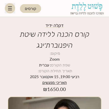
קורסים
HE
EN
דקלה ידיד
קורס הכנה ללידה שיטת
היפנוברת׳ינג
היפנוברת׳ינג
מיקום
:
לקראת ההורות
Zoom
שפת הקורס
: עברית
תאריך תחילת הקורס
:
נשות מקצוע
רביעי 19:00, 15 אוקטובר 2025
תאריכי מפגשים
תאריכי קורסים קרובים
₪
1650.00
בלוג