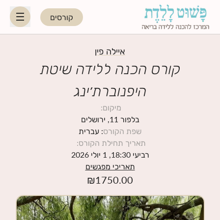
קורסים
HE
EN
איילה פין
קורס הכנה ללידה שיטת
היפנוברת׳ינג
היפנוברת׳ינג
מיקום
:
לקראת ההורות
בלפור 11, ירושלים
שפת הקורס
: עברית
תאריך תחילת הקורס
:
נשות מקצוע
רביעי 18:30, 1 יולי 2026
תאריכי מפגשים
תאריכי קורסים קרובים
₪
1750.00
בלוג