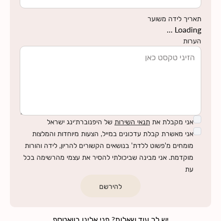
תאריך לידה משוער
Loading ...
הערות
אני מקבלת את
תנאי השירות
של היפנוברת׳ינג ישראל
אני מאשרת קבלת עדכונים במייל, הצעות מיוחדות והמלצות
מומחים מ'פשוט ללדת' בנושאים הקשורים להריון, לידה והורות
מוקדמת. אני מבינה שביכולתי להסיר את עצמי מהרשימה בכל
עת
להירשם
יש לך עוד שאלות? פני אלינו בוואטספ