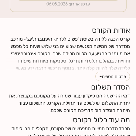
עדכון אחרון
:
06.05.2026
אודות הקורס
קורס הכנה ללידה בשיטת 'פשוט ללדת- היפנוברת'ינג'- מורכב
מסדרה של חמישה מפגשים שבועיים בני שלוש שעות כל מפגש.
את מוזמנת להגיע עם מלווה הלידה שלך. הקורס אינפורמיטיבי
וחווייתי, במהלכו תלמדי ותתרגלי טכניקות מיוחדות שיעזרו
ללידה שלך להיות קלה יותר. בנוסף תרכשי הרבה ידע מעשי
וטיפים לתקופת ההריון והלידה. תינתן לך ההזדמנות לעבור
פרטים נוספים
תהליך מהנה של הבאת מודעות עצמית לגוף ולנפש שלך, תגלי
הסדר תשלום
כמה הם מושפעים אחד מהשני, וכמה הם יכולים לתרום ולתמוך
דמי ההרשמה הם פיקדון עבור שמירה על מקומכם בקבוצה. את
בלידה עדינה כאשר לומדים להרפות אותם. את ומלווה הלידה
יתרת התשלום יש לשלם עד תחילת הקורס, התשלום עבור
שלך תרכשו ידע ותפתחו כישורי תקשורת אחד עם השנייה, עם
היתרה מוסדר מול מדריכת הקורס שלכם.
התינוק.ת שלכם ועם הצוות הרפואי.
מה עוד כלול בקורס
לחצי
כאן
לקרוא עוד על תוכן הקורס
לחצי
כאן
למצוא מידע על החזרי ביטוח
מלבד סדרת חמשת המפגשים של הקורס, תקבלי חומרי לימוד
שיעזרו לך לשמר ולתחזק את התרגול של פשוט ללדת-