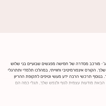
ג'- מורכב מסדרה של חמישה מפגשים שבועיים בני שלוש
ך. הקורס אינפורמיטיבי וחווייתי, במהלכו תלמדי ותתרגלי
. בנוסף תרכשי הרבה ידע מעשי וטיפים לתקופת ההריון
 הבאת מודעות עצמית לגוף ולנפש שלך, תגלי כמה הם
 בלידה עדינה כאשר לומדים להרפות אותם. את ומלווה
עם השנייה, עם התינוק.ת שלכם ועם הצוות הרפואי.