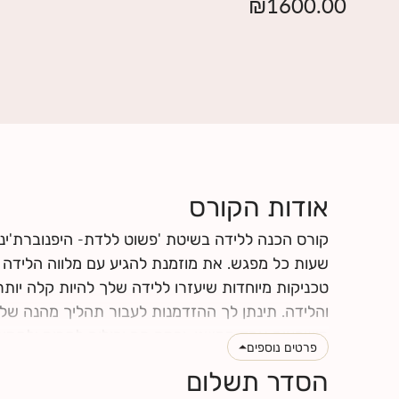
₪
1600.00
אודות הקורס
קורס הכנה ללידה בשיטת 'פשוט ללדת- היפנוברת'ינ
שעות כל מפגש. את מוזמנת להגיע עם מלווה הלידה של
טכניקות מיוחדות שיעזרו ללידה שלך להיות קלה יותר
והלידה. תינתן לך ההזדמנות לעבור תהליך מהנה של
מושפעים אחד מהשני, וכמה הם יכולים לתרום ולתמוך
פרטים נוספים
הלידה שלך תרכשו ידע ותפתחו כישורי תקשורת אחד 
הסדר תשלום
לחצי
כאן
לקרוא עוד על תוכן הקורס