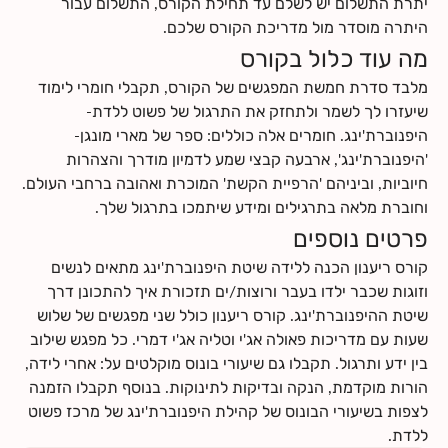
יתרת התשלום יש לשלם עד תחילת הקורס, התשלום עבור
שלך תרכשו ידע ותפתחו כישורי תקשורת אחד עם השנייה, עם
היתרה מוסדר מול מדריכת הקורס שלכם.
התינוק.ת שלכם ועם הצוות הרפואי.
מה עוד כלול בקורס
לחצי
כאן
לקרוא עוד על תוכן הקורס
לחצי
כאן
למצוא מידע על החזרי ביטוח
מלבד סדרת חמשת המפגשים של הקורס, תקבלי חומרי לימוד
שיעזרו לך לשמר ולתחזק את התרגול של פשוט ללדת-
היפנוברת'ינג. חומרים אלה כוללים: ספר של מארי מונגן-
'היפנוברת'ינג', ארבעה קבצי שמע לדמיון מודרך והצהרות
חיוביות, וביניהם 'הרפיית הקשת' המוכרת ואהובה ברחבי העולם.
וחוברת מלאה בתרגילים ומידע שיתמכו בתרגול שלך.
פרטים נוספים
קורס ריענון הכנה ללידה שיטת היפנוברת'ינג מתאים לנשים
וזוגות שכבר ילדו בעבר ורוצות/ים תזכורת איך להתכונן דרך
שיטת ההיפנוברת'ינג. קורס ריענון כולל שני מפגשים של שלוש
שעות עם מדריכות פאולה אג'י וטליה אג'י דמרי. כל מפגש שילוב
בין ידע ותרגול. תקבלו גם שיעורי בונוס מוקלטים על: אחרי לידה,
הורות מוקדמת, הנקה ובדיקות לתינוקות. בנוסף תקבלו הזמנה
לצפות בשיעורי הבונוס של קהילת היפנוברת'ינג של מרכז פשוט
ללדת.