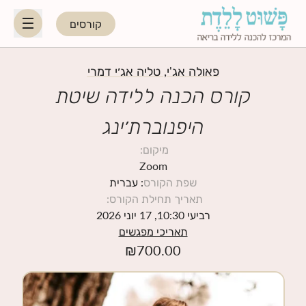
קורסים
HE
EN
פאולה אג'י, טליה אג׳י דמרי
קורס הכנה ללידה שיטת
היפנוברת׳ינג
היפנוברת׳ינג
מיקום
:
לקראת ההורות
Zoom
שפת הקורס
: עברית
תאריך תחילת הקורס
:
נשות מקצוע
רביעי 10:30, 17 יוני 2026
תאריכי מפגשים
תאריכי קורסים קרובים
₪
700.00
בלוג