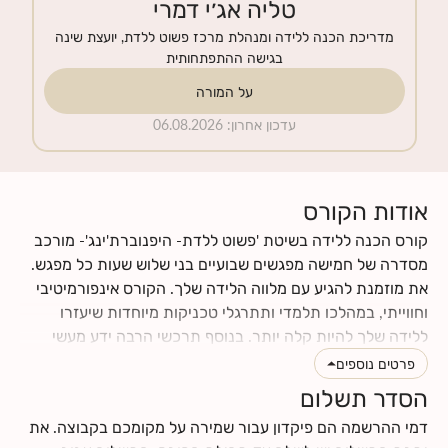
טליה אג׳י דמרי
מדריכת הכנה ללידה ומנהלת מרכז פשוט ללדת, יועצת שינה
בגישה ההתפתחותית
על המורה
עדכון אחרון
:
06.08.2026
אודות הקורס
קורס הכנה ללידה בשיטת 'פשוט ללדת- היפנוברת'ינג'- מורכב
מסדרה של חמישה מפגשים שבועיים בני שלוש שעות כל מפגש.
את מוזמנת להגיע עם מלווה הלידה שלך. הקורס אינפורמיטיבי
וחווייתי, במהלכו תלמדי ותתרגלי טכניקות מיוחדות שיעזרו
ללידה שלך להיות קלה יותר. בנוסף תרכשי הרבה ידע מעשי
וטיפים לתקופת ההריון והלידה. תינתן לך ההזדמנות לעבור
פרטים נוספים
תהליך מהנה של הבאת מודעות עצמית לגוף ולנפש שלך, תגלי
הסדר תשלום
כמה הם מושפעים אחד מהשני, וכמה הם יכולים לתרום ולתמוך
דמי ההרשמה הם פיקדון עבור שמירה על מקומכם בקבוצה. את
בלידה עדינה כאשר לומדים להרפות אותם. את ומלווה הלידה