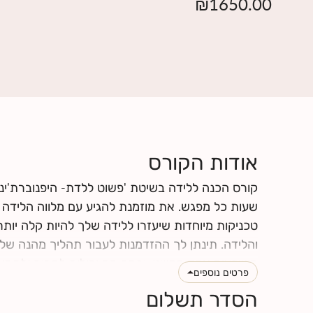
₪
1650.00
אודות הקורס
קורס הכנה ללידה בשיטת 'פשוט ללדת- היפנוברת'ינ
שעות כל מפגש. את מוזמנת להגיע עם מלווה הלידה של
טכניקות מיוחדות שיעזרו ללידה שלך להיות קלה יותר
והלידה. תינתן לך ההזדמנות לעבור תהליך מהנה של
מושפעים אחד מהשני, וכמה הם יכולים לתרום ולתמוך
פרטים נוספים
הלידה שלך תרכשו ידע ותפתחו כישורי תקשורת אחד 
הסדר תשלום
לחצי
כאן
לקרוא עוד על תוכן הקורס