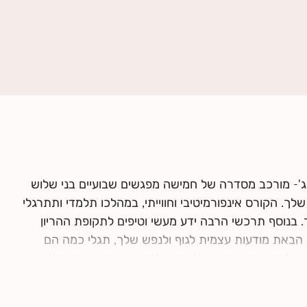
ג'- מורכב מסדרה של חמישה מפגשים שבועיים בני שלוש
ך. הקורס אינפורמיטיבי וחווייתי, במהלכו תלמדי ותתרגלי
. בנוסף תרכשי הרבה ידע מעשי וטיפים לתקופת ההריון
 הבאת מודעות עצמית לגוף ולנפש שלך, תגלי כמה הם
 בלידה עדינה כאשר לומדים להרפות אותם. את ומלווה
עם השנייה, עם התינוק.ת שלכם ועם הצוות הרפואי.