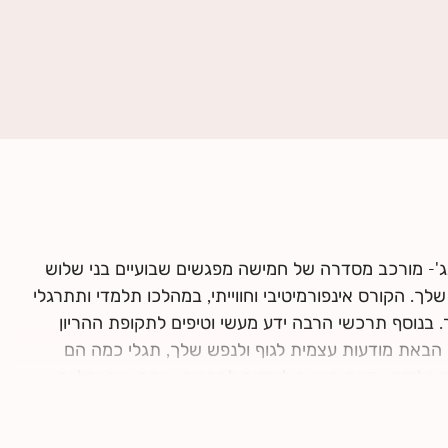
ג'- מורכב מסדרה של חמישה מפגשים שבועיים בני שלוש
ך. הקורס אינפורמיטיבי וחווייתי, במהלכו תלמדי ותתרגלי
. בנוסף תרכשי הרבה ידע מעשי וטיפים לתקופת ההריון
 הבאת מודעות עצמית לגוף ולנפש שלך, תגלי כמה הם
 בלידה עדינה כאשר לומדים להרפות אותם. את ומלווה
עם השנייה, עם התינוק.ת שלכם ועם הצוות הרפואי.