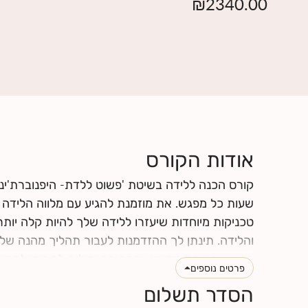
₪
2340.00
אודות הקורס
קורס הכנה ללידה בשיטת 'פשוט ללדת- היפנוברת'ינ
שעות כל מפגש. את מוזמנת להגיע עם מלווה הלידה של
טכניקות מיוחדות שיעזרו ללידה שלך להיות קלה יותר
והלידה. תינתן לך ההזדמנות לעבור תהליך מהנה של
מושפעים אחד מהשני, וכמה הם יכולים לתרום ולתמוך
פרטים נוספים
הלידה שלך תרכשו ידע ותפתחו כישורי תקשורת אחד 
הסדר תשלום
לחצי
כאן
לקרוא עוד על תוכן הקורס