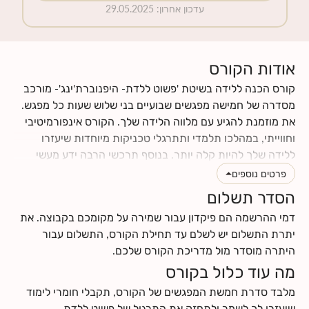
עדכון אחרון
:
29.05.2025
אודות הקורס
קורס הכנה ללידה בשיטת 'פשוט ללדת- היפנוברת'ינג'- מורכב
מסדרה של חמישה מפגשים שבועיים בני שלוש שעות כל מפגש.
את מוזמנת להגיע עם מלווה הלידה שלך. הקורס אינפורמיטיבי
וחווייתי, במהלכו תלמדי ותתרגלי טכניקות מיוחדות שיעזרו
ללידה שלך להיות קלה יותר. בנוסף תרכשי הרבה ידע מעשי
וטיפים לתקופת ההריון והלידה. תינתן לך ההזדמנות לעבור
פרטים נוספים
תהליך מהנה של הבאת מודעות עצמית לגוף ולנפש שלך, תגלי
הסדר תשלום
כמה הם מושפעים אחד מהשני, וכמה הם יכולים לתרום ולתמוך
דמי ההרשמה הם פיקדון עבור שמירה על מקומכם בקבוצה. את
בלידה עדינה כאשר לומדים להרפות אותם. את ומלווה הלידה
יתרת התשלום יש לשלם עד תחילת הקורס, התשלום עבור
שלך תרכשו ידע ותפתחו כישורי תקשורת אחד עם השנייה, עם
היתרה מוסדר מול מדריכת הקורס שלכם.
התינוק.ת שלכם ועם הצוות הרפואי.
מה עוד כלול בקורס
לחצי
כאן
לקרוא עוד על תוכן הקורס
לחצי
כאן
למצוא מידע על החזרי ביטוח
מלבד סדרת חמשת המפגשים של הקורס, תקבלי חומרי לימוד
שיעזרו לך לשמר ולתחזק את התרגול של פשוט ללדת-