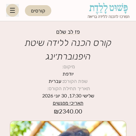
קורסים
HE
EN
פז לב שלם
קורס הכנה ללידה שיטת
היפנוברת׳ינג
היפנוברת׳ינג
מיקום
:
לקראת ההורות
יודפת
שפת הקורס
: עברית
תאריך תחילת הקורס
:
נשות מקצוע
שלישי 17:30, 30 יוני 2026
תאריכי מפגשים
תאריכי קורסים קרובים
₪
2340.00
בלוג