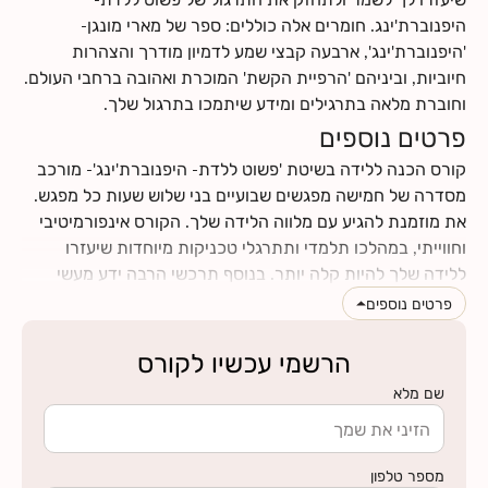
היפנוברת'ינג. חומרים אלה כוללים: ספר של מארי מונגן-
'היפנוברת'ינג', ארבעה קבצי שמע לדמיון מודרך והצהרות
חיוביות, וביניהם 'הרפיית הקשת' המוכרת ואהובה ברחבי העולם.
וחוברת מלאה בתרגילים ומידע שיתמכו בתרגול שלך.
פרטים נוספים
קורס הכנה ללידה בשיטת 'פשוט ללדת- היפנוברת'ינג'- מורכב
מסדרה של חמישה מפגשים שבועיים בני שלוש שעות כל מפגש.
את מוזמנת להגיע עם מלווה הלידה שלך. הקורס אינפורמיטיבי
וחווייתי, במהלכו תלמדי ותתרגלי טכניקות מיוחדות שיעזרו
ללידה שלך להיות קלה יותר. בנוסף תרכשי הרבה ידע מעשי
וטיפים לתקופת ההריון והלידה. תינתן לך ההזדמנות לעבור
פרטים נוספים
תהליך מהנה של הבאת מודעות עצמית לגוף ולנפש שלך, תגלי
כמה הם מושפעים אחד מהשני, וכמה הם יכולים לתרום ולתמוך
הרשמי עכשיו לקורס
בלידה עדינה כאשר לומדים להרפות אותם. את ומלווה הלידה
שם מלא
שלך תרכשו ידע ותפתחו כישורי תקשורת אחד עם השנייה, עם
מספר טלפון
לחצי כאן למצוא מידע על החזרי ביטוח