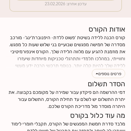
עדכון אחרון
:
23.02.2026
אודות הקורס
קורס הכנה ללידה בשיטת 'פשוט ללדת- היפנוברת'ינג'- מורכב
מסדרה של חמישה מפגשים שבועיים בני שלוש שעות כל מפגש.
את מוזמנת להגיע עם מלווה הלידה שלך. הקורס אינפורמיטיבי
וחווייתי, במהלכו תלמדי ותתרגלי טכניקות מיוחדות שיעזרו
ללידה שלך להיות קלה יותר. בנוסף תרכשי הרבה ידע מעשי
וטיפים לתקופת ההריון והלידה. תינתן לך ההזדמנות לעבור
פרטים נוספים
תהליך מהנה של הבאת מודעות עצמית לגוף ולנפש שלך, תגלי
הסדר תשלום
כמה הם מושפעים אחד מהשני, וכמה הם יכולים לתרום ולתמוך
דמי ההרשמה הם פיקדון עבור שמירה על מקומכם בקבוצה. את
בלידה עדינה כאשר לומדים להרפות אותם. את ומלווה הלידה
יתרת התשלום יש לשלם עד תחילת הקורס, התשלום עבור
שלך תרכשו ידע ותפתחו כישורי תקשורת אחד עם השנייה, עם
היתרה מוסדר מול מדריכת הקורס שלכם.
התינוק.ת שלכם ועם הצוות הרפואי.
מה עוד כלול בקורס
לחצי
כאן
לקרוא עוד על תוכן הקורס
לחצי
כאן
למצוא מידע על החזרי ביטוח
מלבד סדרת חמשת המפגשים של הקורס, תקבלי חומרי לימוד
שיעזרו לך לשמר ולתחזק את התרגול של פשוט ללדת-