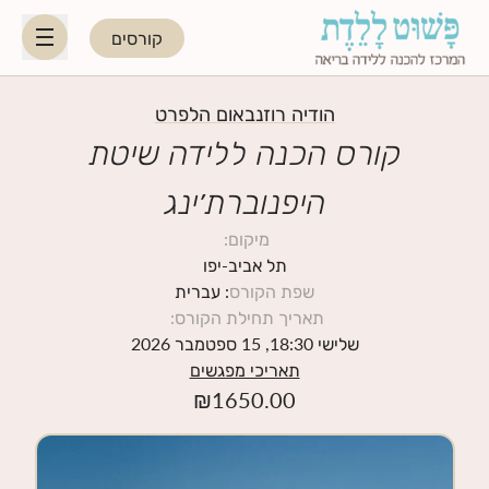
קורסים
HE
EN
הודיה רוזנבאום הלפרט
קורס הכנה ללידה שיטת
היפנוברת׳ינג
היפנוברת׳ינג
מיקום
:
לקראת ההורות
תל אביב-יפו
שפת הקורס
: עברית
תאריך תחילת הקורס
:
נשות מקצוע
שלישי 18:30, 15 ספטמבר 2026
תאריכי מפגשים
תאריכי קורסים קרובים
₪
1650.00
בלוג