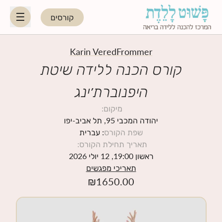
קורסים
HE
EN
Karin VeredFrommer
קורס הכנה ללידה שיטת
היפנוברת׳ינג
היפנוברת׳ינג
מיקום
:
לקראת ההורות
יהודה המכבי 95, תל אביב-יפו
שפת הקורס
: עברית
תאריך תחילת הקורס
:
נשות מקצוע
ראשון 19:00, 12 יולי 2026
תאריכי מפגשים
תאריכי קורסים קרובים
₪
1650.00
בלוג