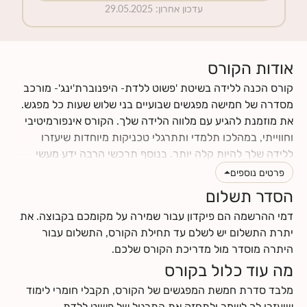
עדכון אחרון
:
29.05.2025
אודות הקורס
קורס הכנה ללידה בשיטת 'פשוט ללדת- היפנוברת'ינג'- מורכב
מסדרה של חמישה מפגשים שבועיים בני שלוש שעות כל מפגש.
את מוזמנת להגיע עם מלווה הלידה שלך. הקורס אינפורמיטיבי
וחווייתי, במהלכו תלמדי ותתרגלי טכניקות מיוחדות שיעזרו
ללידה שלך להיות קלה יותר. בנוסף תרכשי הרבה ידע מעשי
וטיפים לתקופת ההריון והלידה. תינתן לך ההזדמנות לעבור
פרטים נוספים
תהליך מהנה של הבאת מודעות עצמית לגוף ולנפש שלך, תגלי
הסדר תשלום
כמה הם מושפעים אחד מהשני, וכמה הם יכולים לתרום ולתמוך
דמי ההרשמה הם פיקדון עבור שמירה על מקומכם בקבוצה. את
בלידה עדינה כאשר לומדים להרפות אותם. את ומלווה הלידה
יתרת התשלום יש לשלם עד תחילת הקורס, התשלום עבור
שלך תרכשו ידע ותפתחו כישורי תקשורת אחד עם השנייה, עם
היתרה מוסדר מול מדריכת הקורס שלכם.
התינוק.ת שלכם ועם הצוות הרפואי.
מה עוד כלול בקורס
לחצי
כאן
לקרוא עוד על תוכן הקורס
לחצי
כאן
למצוא מידע על החזרי ביטוח
מלבד סדרת חמשת המפגשים של הקורס, תקבלי חומרי לימוד
שיעזרו לך לשמר ולתחזק את התרגול של פשוט ללדת-