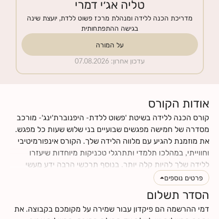
טליה אג׳י דמרי
מדריכת הכנה ללידה ומנהלת מרכז פשוט ללדת, יועצת שינה
בגישה ההתפתחותית
על המורה
עדכון אחרון
:
07.08.2026
אודות הקורס
קורס הכנה ללידה בשיטת 'פשוט ללדת- היפנוברת'ינג'- מורכב
מסדרה של חמישה מפגשים שבועיים בני שלוש שעות כל מפגש.
את מוזמנת להגיע עם מלווה הלידה שלך. הקורס אינפורמיטיבי
וחווייתי, במהלכו תלמדי ותתרגלי טכניקות מיוחדות שיעזרו
ללידה שלך להיות קלה יותר. בנוסף תרכשי הרבה ידע מעשי
וטיפים לתקופת ההריון והלידה. תינתן לך ההזדמנות לעבור
פרטים נוספים
תהליך מהנה של הבאת מודעות עצמית לגוף ולנפש שלך, תגלי
הסדר תשלום
כמה הם מושפעים אחד מהשני, וכמה הם יכולים לתרום ולתמוך
דמי ההרשמה הם פיקדון עבור שמירה על מקומכם בקבוצה. את
בלידה עדינה כאשר לומדים להרפות אותם. את ומלווה הלידה