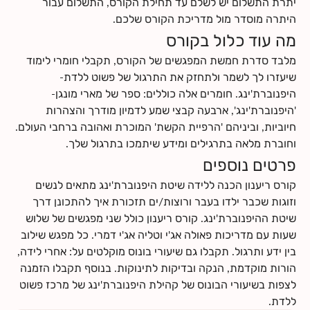
יתרת התשלום יש לשלם עד תחילת הקורס, התשלום עבור
שלך תרכשו ידע ותפתחו כישורי תקשורת אחד עם השנייה, עם
היתרה מוסדר מול מדריכת הקורס שלכם.
התינוק.ת שלכם ועם הצוות הרפואי.
מה עוד כלול בקורס
לחצי
כאן
לקרוא עוד על תוכן הקורס
לחצי
כאן
למצוא מידע על החזרי ביטוח
מלבד סדרת חמשת המפגשים של הקורס, תקבלי חומרי לימוד
שיעזרו לך לשמר ולתחזק את התרגול של פשוט ללדת-
היפנוברת'ינג. חומרים אלה כוללים: ספר של מארי מונגן-
'היפנוברת'ינג', ארבעה קבצי שמע לדמיון מודרך והצהרות
חיוביות, וביניהם 'הרפיית הקשת' המוכרת ואהובה ברחבי העולם.
וחוברת מלאה בתרגילים ומידע שיתמכו בתרגול שלך.
פרטים נוספים
קורס ריענון הכנה ללידה שיטת היפנוברת'ינג מתאים לנשים
וזוגות שכבר ילדו בעבר ורוצות/ים תזכורת איך להתכונן דרך
שיטת ההיפנוברת'ינג. קורס ריענון כולל שני מפגשים של שלוש
שעות עם מדריכות פאולה אג'י וטליה אג'י דמרי. כל מפגש שילוב
בין ידע ותרגול. תקבלו גם שיעורי בונוס מוקלטים על: אחרי לידה,
הורות מוקדמת, הנקה ובדיקות לתינוקות. בנוסף תקבלו הזמנה
לצפות בשיעורי הבונוס של קהילת היפנוברת'ינג של מרכז פשוט
ללדת.