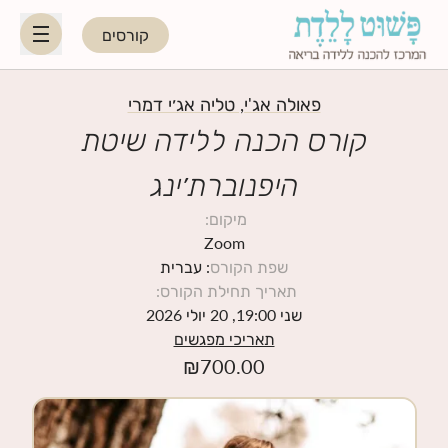
קורסים
HE
EN
פאולה אג'י, טליה אג׳י דמרי
קורס הכנה ללידה שיטת
היפנוברת׳ינג
היפנוברת׳ינג
מיקום
:
לקראת ההורות
Zoom
שפת הקורס
: עברית
תאריך תחילת הקורס
:
נשות מקצוע
שני 19:00, 20 יולי 2026
תאריכי מפגשים
תאריכי קורסים קרובים
₪
700.00
בלוג