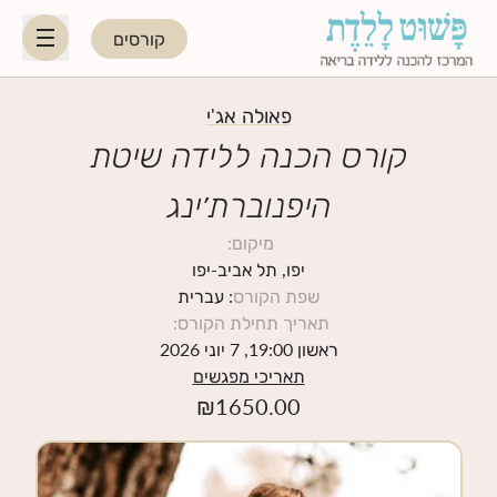
קורסים
HE
EN
פאולה אג'י
קורס הכנה ללידה שיטת
היפנוברת׳ינג
היפנוברת׳ינג
מיקום
:
לקראת ההורות
יפו, תל אביב-יפו
שפת הקורס
: עברית
תאריך תחילת הקורס
:
נשות מקצוע
ראשון 19:00, 7 יוני 2026
תאריכי מפגשים
תאריכי קורסים קרובים
₪
1650.00
בלוג