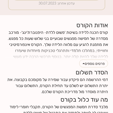
עדכון אחרון
:
30.07.2023
אודות הקורס
קורס הכנה ללידה בשיטת 'פשוט ללדת- היפנוברת'ינג'- מורכב
מסדרה של חמישה מפגשים שבועיים בני שלוש שעות כל מפגש.
את מוזמנת להגיע עם מלווה הלידה שלך. הקורס אינפורמיטיבי
וחווייתי, במהלכו תלמדי ותתרגלי טכניקות מיוחדות שיעזרו
ללידה שלך להיות קלה יותר. בנוסף תרכשי הרבה ידע מעשי
וטיפים לתקופת ההריון והלידה. תינתן לך ההזדמנות לעבור
פרטים נוספים
תהליך מהנה של הבאת מודעות עצמית לגוף ולנפש שלך, תגלי
הסדר תשלום
כמה הם מושפעים אחד מהשני, וכמה הם יכולים לתרום ולתמוך
דמי ההרשמה הם פיקדון עבור שמירה על מקומכם בקבוצה. את
בלידה עדינה כאשר לומדים להרפות אותם. את ומלווה הלידה
יתרת התשלום יש לשלם עד תחילת הקורס, התשלום עבור
שלך תרכשו ידע ותפתחו כישורי תקשורת אחד עם השנייה, עם
היתרה מוסדר מול מדריכת הקורס שלכם.
התינוק.ת שלכם ועם הצוות הרפואי.
מה עוד כלול בקורס
לחצי
כאן
לקרוא עוד על תוכן הקורס
לחצי
כאן
למצוא מידע על החזרי ביטוח
מלבד סדרת חמשת המפגשים של הקורס, תקבלי חומרי לימוד
שיעזרו לך לשמר ולתחזק את התרגול של פשוט ללדת-